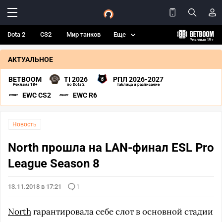
Dota 2
CS2
Мир танков
Еще
АКТУАЛЬНОЕ
BETBOOM
TI 2026
РПЛ 2026-2027
Реклама 18+
по Dota 2
таблица и расписание
EWC CS2
EWC R6
Новость
North прошла на LAN-финал ESL Pro
League Season 8
13.11.2018 в 17:21
1
North
гарантировала себе слот в основной стадии