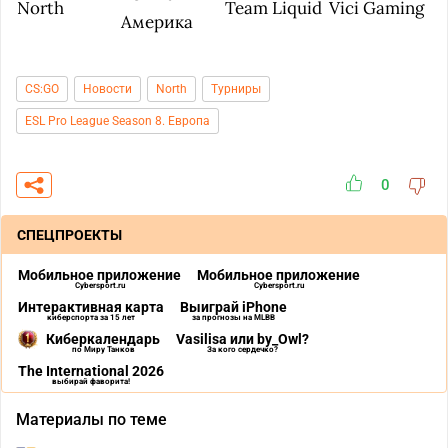
North
Team Liquid
Vici Gaming
Америка
CS:GO
Новости
North
Турниры
ESL Pro League Season 8. Европа
0
СПЕЦПРОЕКТЫ
Мобильное приложение
Мобильное приложение
Cybersport.ru
Cybersport.ru
Интерактивная карта
Выиграй iPhone
киберспорта за 15 лет
за прогнозы на MLBB
Киберкалендарь
Vasilisa или by_Owl?
по Миру Танков
За кого сердечко?
The International 2026
выбирай фаворита!
Материалы по теме