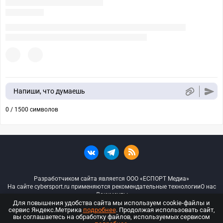
Напиши, что думаешь
0 / 1500 символов
Разработчиком сайта является ООО «ЕСПОРТ Медиа»
На сайте cybersport.ru применяются рекомендательные технологии
О нас
Документы
Для повышения удобства сайта мы используем cookie-файлы и
сервис Яндекс.Метрика
подробнее
. Продолжая использовать сайт,
© ООО «Киберспорт.ру» — Все права защищены
вы соглашаетесь на обработку файлов, используемых сервисом