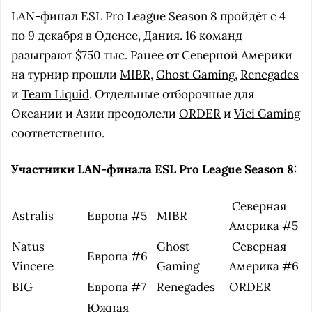
LAN-финал ESL Pro League Season 8 пройдёт с 4
по 9 декабря в Оденсе, Дания. 16 команд
разыграют $750 тыс. Ранее от Северной Америки
на турнир прошли
MIBR
,
Ghost Gaming
,
Renegades
и
Team Liquid
. Отдельные отборочные для
Океании и Азии преодолели
ORDER
и
Vici Gaming
соответственно.
Участники LAN-финала ESL Pro League Season 8:
Северная
Astralis
Европа #5
MIBR
Америка #5
Natus
Ghost
Северная
Европа #6
Vincere
Gaming
Америка #6
BIG
Европа #7
Renegades
ORDER
Южная