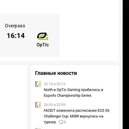
Overpass
16
:
14
OpTic
Главные новости
02.10 в 22:12
North и OpTic Gaming пробились в
Esports Championship Series
26.09 в 22:09
FACEIT изменила расписание ECS S6
Challenger Cup. MIBR вернулась на
турнир
6