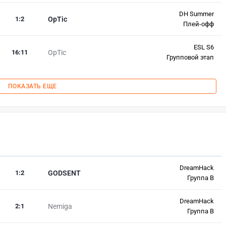
DH Summer
1
:
2
OpTic
Плей-офф
ESL S6
16
:
11
OpTic
Групповой этап
ПОКАЗАТЬ ЕЩЕ
DreamHack
1
:
2
GODSENT
Группа B
DreamHack
2
:
1
Nemiga
Группа B