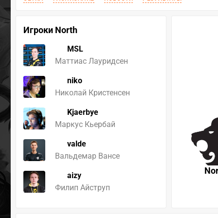
Игроки North
MSL
Маттиас Лауридсен
niko
Николай Кристенсен
Kjaerbye
Маркус Кьербай
valde
Вальдемар Вансе
Nor
aizy
Филип Айструп