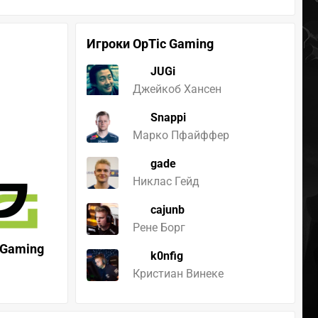
Игроки OpTic Gaming
JUGi
Джейкоб Хансен
Snappi
Марко Пфайффер
gade
Никлас Гейд
cajunb
Рене Борг
 Gaming
k0nfig
Кристиан Винеке