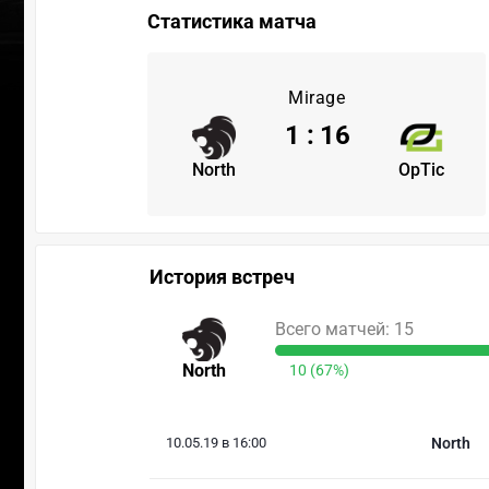
Статистика матча
Mirage
1
:
16
North
OpTic
История встреч
Всего матчей: 15
North
10 (67%)
10.05.19 в 16:00
North