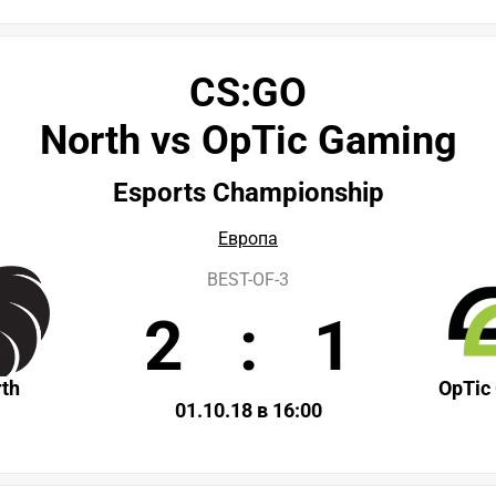
CS:GO
North vs OpTic Gaming
Esports Championship
Европа
BEST-OF-3
2
:
1
th
OpTic
01.10.18 в 16:00