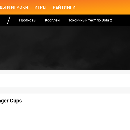
ДЫ И ИГРОКИ
ИГРЫ
РЕЙТИНГИ
Прогнозы
Косплей
Токсичный тест по Dota 2
nger Cups