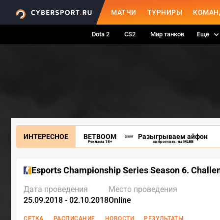
МАТЧИ
ТУРНИРЫ
КОМАН
Dota 2
CS2
Мир танков
Еще
ИНТЕРЕСНОЕ
BETBOOM
Разыгрываем айфон
Реклама 18+
за прогнозы на MLBB
Esports Championship Series Season 6. Challe
Дата проведения
Место проведения
25.09.2018 - 02.10.2018
Online
СЕТКА
РАСПИСАНИЕ
НОВОСТИ
РЕЗУЛЬТАТЫ