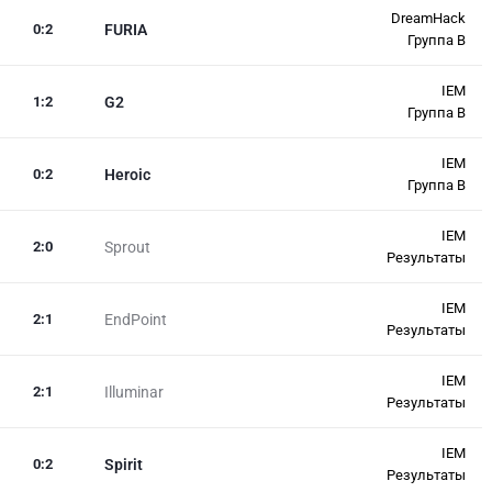
DreamHack
0
:
2
FURIA
Группа B
IEM
1
:
2
G2
Группа B
IEM
0
:
2
Heroic
Группа B
IEM
2
:
0
Sprout
Результаты
IEM
2
:
1
EndPoint
Результаты
IEM
2
:
1
Illuminar
Результаты
IEM
0
:
2
Spirit
Результаты