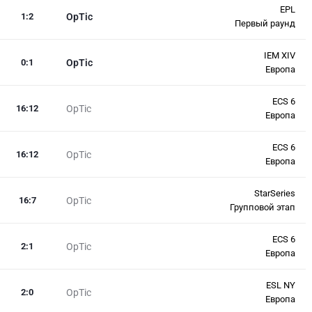
EPL
1
:
2
OpTic
Первый раунд
IEM XIV
0
:
1
OpTic
Европа
ECS 6
16
:
12
OpTic
Европа
ECS 6
16
:
12
OpTic
Европа
StarSeries
16
:
7
OpTic
Групповой этап
ECS 6
2
:
1
OpTic
Европа
ESL NY
2
:
0
OpTic
Европа