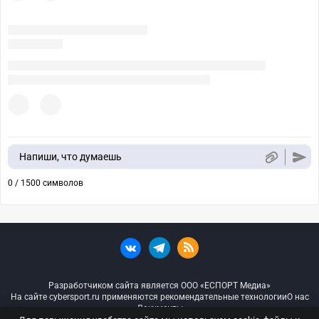
Напиши, что думаешь
0 / 1500 символов
Разработчиком сайта является ООО «ЕСПОРТ Медиа»
На сайте cybersport.ru применяются рекомендательные технологии
О нас
Документы