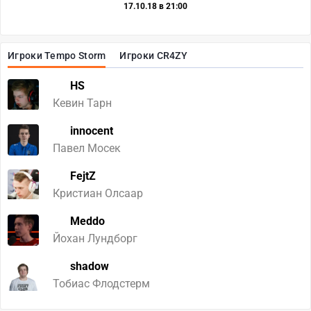
17.10.18 в 21:00
Игроки Tempo Storm
Игроки CR4ZY
HS
Кевин Тарн
innocent
Павел Мосек
FejtZ
Кристиан Олсаар
Meddo
Йохан Лундборг
shadow
Тобиас Флодстерм