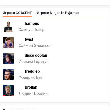
Игроки GODSENT
Игроки Ninjas in Pyjamas
hampus
Хампус Позер
twist
Саймон Элиассон
disco doplan
Йоаким Гидетун
freddieb
Фредрик Буё
Brollan
Людвиг Бролин