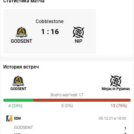
Статистика матча
Cobblestone
1
:
16
GODSENT
NiP
История встреч
GODSENT
Ninjas in Pyjamas
Всего матчей: 17
4 (24%)
0 (0%)
13 (76%)
IEM
05.12.21 в 18:00
GODSENT
1