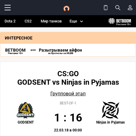
Dota 2
CS2
Мир танков
Еще
ИНТЕРЕСНОЕ
BETBOOM
Разыгрываем айфон
Реклама 18+
за прогнозы на MLBB
CS:GO
GODSENT vs Ninjas in Pyjamas
Групповой этап
BEST-OF-1
1
:
16
GODSENT
Ninjas in Pyjamas
22.03.18 в 00:00