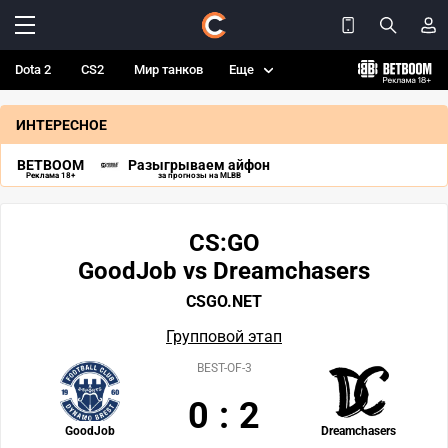
Dota 2
CS2
Мир танков
Еще
ИНТЕРЕСНОЕ
BETBOOM
Разыгрываем айфон
Реклама 18+
за прогнозы на MLBB
CS:GO
GoodJob vs Dreamchasers
CSGO.NET
Групповой этап
BEST-OF-3
0
:
2
GoodJob
Dreamchasers