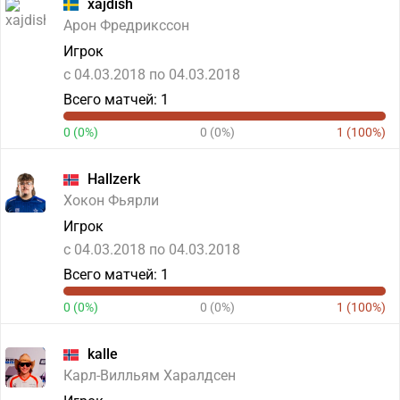
xajdish
Арон Фредрикссон
Игрок
c 04.03.2018 по 04.03.2018
Всего матчей: 1
0 (0%)
0 (0%)
1 (100%)
Hallzerk
Хокон Фьярли
Игрок
c 04.03.2018 по 04.03.2018
Всего матчей: 1
0 (0%)
0 (0%)
1 (100%)
kalle
Карл-Вилльям Харалдсен