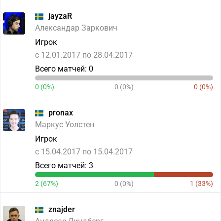
jayzaR
Александар Заркович
Игрок
c 12.01.2017 по 28.04.2017
Всего матчей: 0
0 (0%)
0 (0%)
0 (0%)
pronax
Маркус Уолстен
Игрок
c 15.04.2017 по 15.04.2017
Всего матчей: 3
2 (67%)
0 (0%)
1 (33%)
znajder