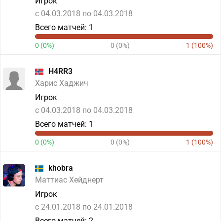
Игрок
c 04.03.2018 по 04.03.2018
Всего матчей: 1
0 (0%)
0 (0%)
1 (100%)
H4RR3
Харис Хаджич
Игрок
c 04.03.2018 по 04.03.2018
Всего матчей: 1
0 (0%)
0 (0%)
1 (100%)
khobra
Маттиас Хейднерт
Игрок
c 24.01.2018 по 24.01.2018
Всего матчей: 2