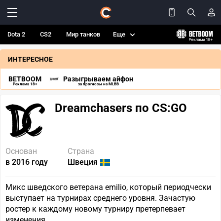
Dota 2
CS2
Мир танков
Еще
ИНТЕРЕСНОЕ
BETBOOM
Разыгрываем айфон
Реклама 18+
за прогнозы на MLBB
Dreamchasers по CS:GO
Основан
Страна
в 2016 году
Швеция
Микс шведского ветерана emilio, который периодчески
выступает на турнирах среднего уровня. Зачастую
ростер к каждому новому турниру претерпевает
изменения.