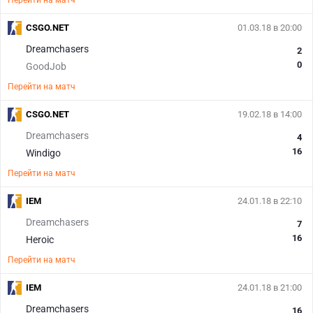
Перейти на матч
CSGO.NET
01.03.18 в 20:00
Dreamchasers
2
0
GoodJob
Перейти на матч
CSGO.NET
19.02.18 в 14:00
Dreamchasers
4
16
Windigo
Перейти на матч
IEM
24.01.18 в 22:10
Dreamchasers
7
16
Heroic
Перейти на матч
IEM
24.01.18 в 21:00
Dreamchasers
16