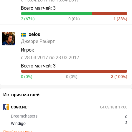
Всего матчей: 3
2 (67%)
0 (0%)
1 (33%)
xelos
Джерри Раберг
Игрок
c 28.03.2017 по 28.03.2017
Всего матчей: 3
0 (0%)
0 (0%)
3 (100%)
История матчей
CSGO.NET
04.03.18 в 17:00
Dreamchasers
0
2
Windigo