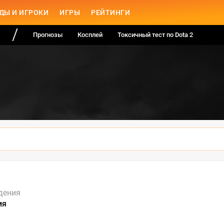
ДЫ И ИГРОКИ
ИГРЫ
РЕЙТИНГИ
Прогнозы
Косплей
Токсичный тест по Dota 2
дения
ия