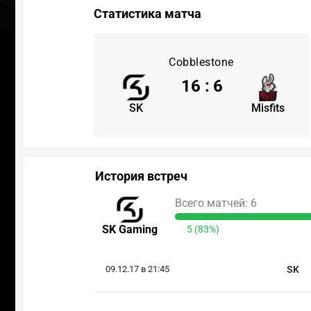
Статистика матча
Cobblestone
16
:
6
SK
Misfits
История встреч
Всего матчей: 6
SK Gaming
5 (83%)
09.12.17 в 21:45
SK