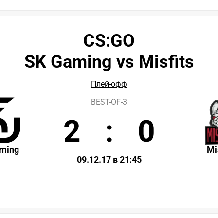
CS:GO
SK Gaming vs Misfits
Плей-офф
BEST-OF-3
2
:
0
ming
Mi
09.12.17 в 21:45