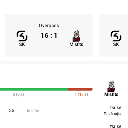
Overpass
16
:
1
SK
Misfits
SK
Misfits
0 (0%)
1 (17%)
ESL S6
2
:
0
Misfits
Плей-офф
ESL S6