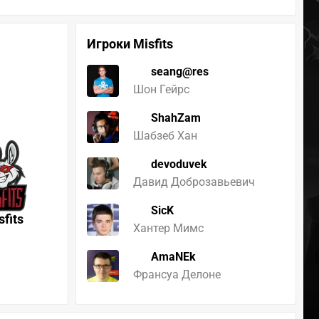
Игроки Misfits
seang@res
Шон Гейрс
ShahZam
Шабзеб Хан
devoduvek
Давид Доброзавьевич
SicK
sfits
Хантер Мимс
AmaNEk
Франсуа Делоне