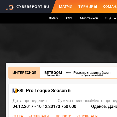
МАТЧИ
ТУРНИРЫ
КОМАН
Dota 2
CS2
Мир танков
Еще
ИНТЕРЕСНОЕ
BETBOOM
Разыгрываем айфон
Реклама 18+
за прогнозы на MLBB
ESL Pro League Season 6
Дата проведения
Сумма призовых
Место прове
04.12.2017 - 10.12.2017
$ 750 000
Оденсе, Дан
СЕТКА
РАСПИСАНИЕ
НОВОСТИ
РЕЗУЛЬТАТЫ