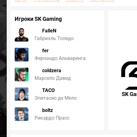
Игроки SK Gaming
FalleN
Габриэль Толедо
fer
Фернандо Альваренга
coldzera
Марсело Давид
TACO
SK Ga
Эпитасио де Мело
boltz
Рикардо Прасс