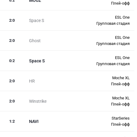
0
:
2
MOUZ
Плей-офф
ESL One
2
:
0
Space S
Групповая стадия
ESL One
2
:
0
Ghost
Групповая стадия
ESL One
0
:
2
Space S
Групповая стадия
Moche XL
2
:
0
HR
Плей-офф
Moche XL
2
:
0
Winstrike
Плей-офф
StarSeries
1
:
2
NAVI
Плей-офф