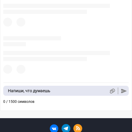
Напиши, что думаешь
0 / 1500 символов