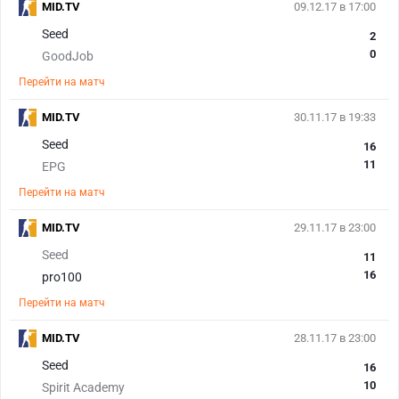
MID.TV
09.12.17 в 17:00
Seed
2
0
GoodJob
Перейти на матч
MID.TV
30.11.17 в 19:33
Seed
16
11
EPG
Перейти на матч
MID.TV
29.11.17 в 23:00
Seed
11
16
pro100
Перейти на матч
MID.TV
28.11.17 в 23:00
Seed
16
10
Spirit Academy