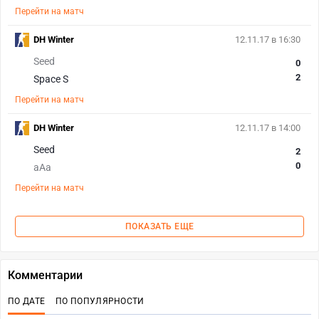
Перейти на матч
DH Winter
12.11.17 в 16:30
Seed
0
2
Space S
Перейти на матч
DH Winter
12.11.17 в 14:00
Seed
2
0
aAa
Перейти на матч
ПОКАЗАТЬ ЕЩЕ
Комментарии
ПО ДАТЕ
ПО ПОПУЛЯРНОСТИ