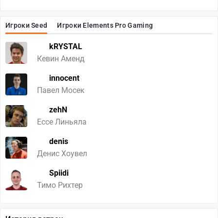
Игроки Seed
Игроки Elements Pro Gaming
kRYSTAL
Кевин Аменд
innocent
Павел Мосек
zehN
Ессе Линьяла
denis
Денис Хоувел
Spiidi
Тимо Рихтер