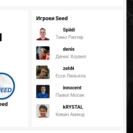
Игроки Seed
Spiidi
d
Тимо Рихтер
denis
Денис Хоувел
zehN
Ессе Линьяла
innocent
Павел Мосек
eed
kRYSTAL
Кевин Аменд