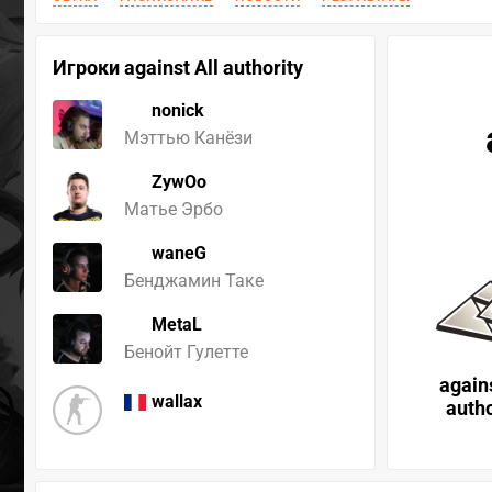
Игроки against All authority
nonick
Мэттью Канёзи
ZywOo
Матье Эрбо
waneG
Бенджамин Таке
MetaL
Бенойт Гулетте
agains
wallax
autho