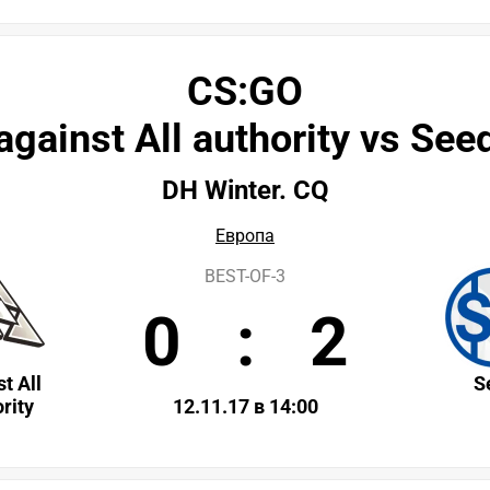
CS:GO
against All authority vs See
DH Winter. CQ
Европа
BEST-OF-3
0
:
2
t All
S
rity
12.11.17 в 14:00