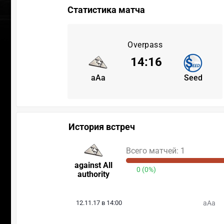
Статистика матча
Overpass
14
:
16
aAa
Seed
История встреч
Всего матчей: 1
against All
0 (0%)
authority
12.11.17 в 14:00
aAa