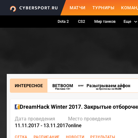
МАТЧИ
ТУРНИРЫ
КОМАН
Dota 2
CS2
Мир танков
Еще
ИНТЕРЕСНОЕ
BETBOOM
Разыгрываем айфон
Реклама 18+
за прогнозы на MLBB
DreamHack Winter 2017. Закрытые отбороч
Дата проведения
Место проведения
11.11.2017 - 13.11.2017
online
СЕТКА
РАСПИСАНИЕ
НОВОСТИ
РЕЗУЛЬТАТЫ