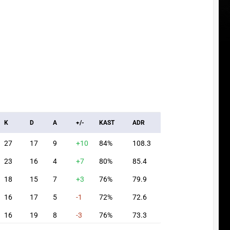
K
D
A
+/-
KAST
ADR
27
17
9
+10
84%
108.3
23
16
4
+7
80%
85.4
18
15
7
+3
76%
79.9
16
17
5
-1
72%
72.6
16
19
8
-3
76%
73.3