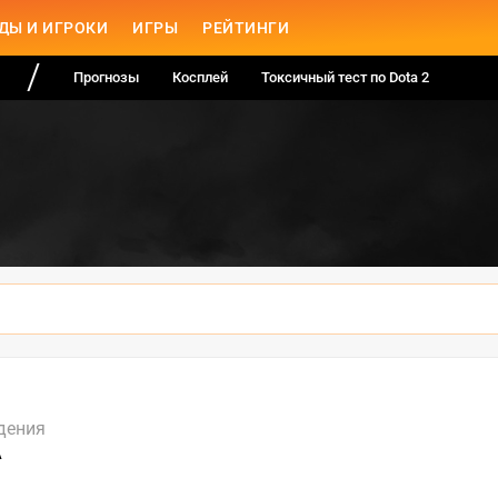
ДЫ И ИГРОКИ
ИГРЫ
РЕЙТИНГИ
Прогнозы
Косплей
Токсичный тест по Dota 2
дения
А