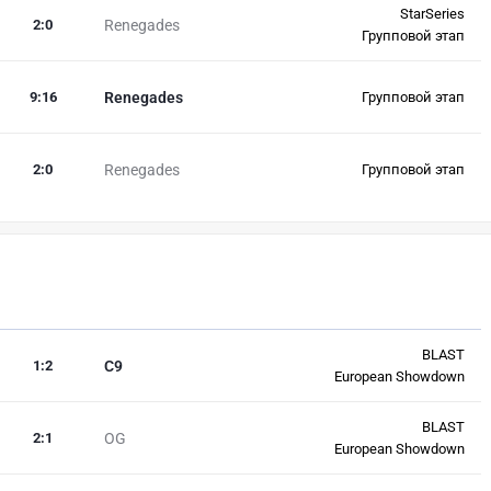
StarSeries
2
:
0
Renegades
Групповой этап
9
:
16
Renegades
Групповой этап
2
:
0
Renegades
Групповой этап
BLAST
1
:
2
C9
European Showdown
BLAST
2
:
1
OG
European Showdown