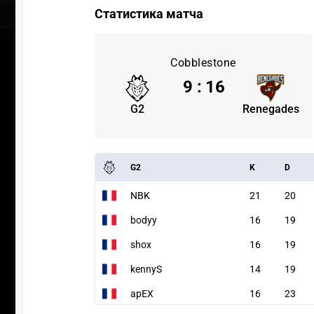
Статистика матча
Cobblestone
9
:
16
G2
Renegades
G2
K
D
NBK
21
20
bodyy
16
19
shox
16
19
kennyS
14
19
apEX
16
23