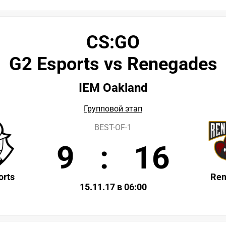
CS:GO
G2 Esports vs Renegades
IEM Oakland
Групповой этап
BEST-OF-1
9
:
16
orts
Ren
15.11.17 в 06:00