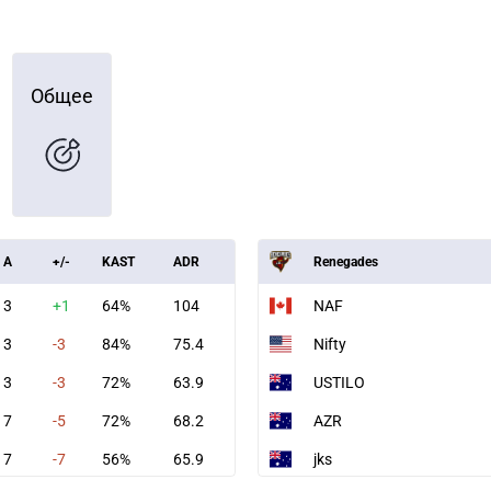
Общее
A
+/-
KAST
ADR
Renegades
3
+1
64%
104
NAF
3
-3
84%
75.4
Nifty
3
-3
72%
63.9
USTILO
7
-5
72%
68.2
AZR
7
-7
56%
65.9
jks