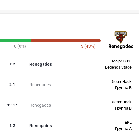
Renegades
0 (0%)
3 (43%)
Major CS:G
1
:
2
Renegades
Legends Stage
DreamHack
2
:
1
Renegades
Группа B
DreamHack
19
:
17
Renegades
Группа B
EPL
1
:
2
Renegades
Группа A