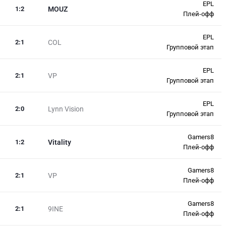
EPL
1
:
2
MOUZ
Плей-офф
EPL
2
:
1
COL
Групповой этап
EPL
2
:
1
VP
Групповой этап
EPL
2
:
0
Lynn Vision
Групповой этап
Gamers8
1
:
2
Vitality
Плей-офф
Gamers8
2
:
1
VP
Плей-офф
Gamers8
2
:
1
9INE
Плей-офф