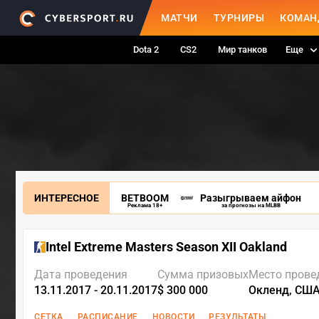
МАТЧИ
ТУРНИРЫ
КОМАН
Dota 2
CS2
Мир танков
Еще
ИНТЕРЕСНОЕ
BETBOOM
Разыгрываем айфон
Реклама 18+
за прогнозы на MLBB
Intel Extreme Masters Season XII Oakland
Дата проведения
Сумма призовых
Место прове
13.11.2017 - 20.11.2017
$ 300 000
Окленд, СШ
СЕТКА
РАСПИСАНИЕ
НОВОСТИ
РЕЗУЛЬТАТЫ