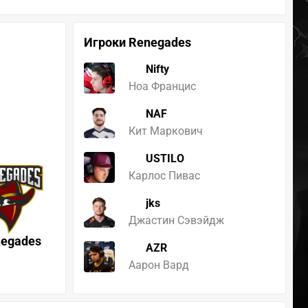
Игроки Renegades
Nifty
Ноа Францис
NAF
Кит Маркович
USTILO
Карлос Пивас
jks
Джастин Сэвэйдж
egades
AZR
Аарон Вард