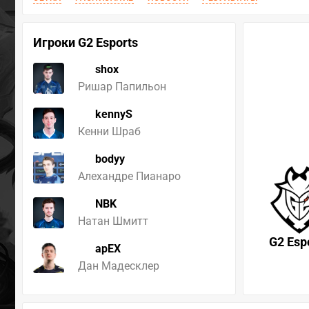
Игроки G2 Esports
shox
Ришар Папильон
kennyS
Кенни Шраб
bodyy
Алехандре Пианаро
NBK
Натан Шмитт
G2 Esp
apEX
Дан Мадесклер