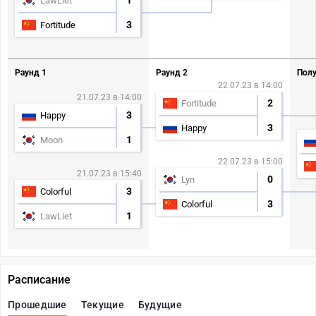
1
LawLiet
3
Fortitude
Раунд 1
Раунд 2
Полу
22.07.23 в 14:00
21.07.23 в 14:00
2
Fortitude
3
Happy
3
Happy
1
Moon
22.07.23 в 15:00
21.07.23 в 15:40
0
Lyn
3
Colorful
3
Colorful
1
LawLiet
Расписание
Прошедшие
Текущие
Будущие