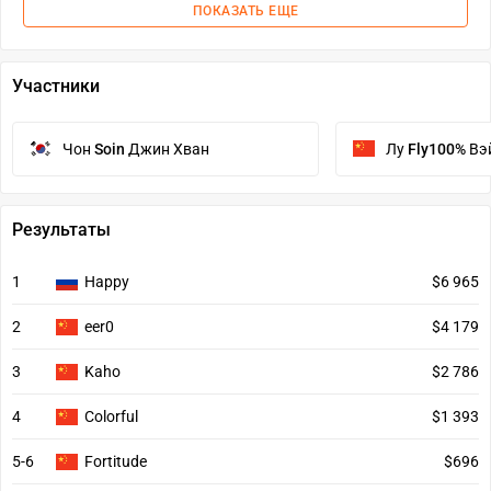
ПОКАЗАТЬ ЕЩЕ
Участники
Чон
Soin
Джин Хван
Лу
Fly100%
Вэ
Результаты
1
Happy
$6 965
2
eer0
$4 179
3
Kaho
$2 786
4
Colorful
$1 393
5-6
Fortitude
$696