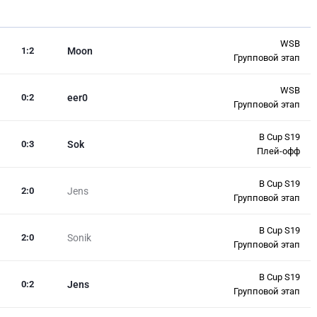
WSB
1
:
2
Moon
Групповой этап
WSB
0
:
2
eer0
Групповой этап
B Cup S19
0
:
3
Sok
Плей-офф
B Cup S19
2
:
0
Jens
Групповой этап
B Cup S19
2
:
0
Sonik
Групповой этап
B Cup S19
0
:
2
Jens
Групповой этап