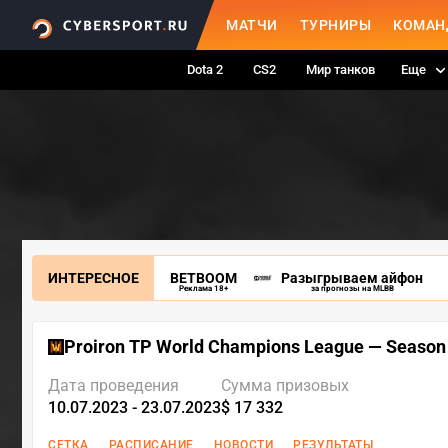
МАТЧИ
ТУРНИРЫ
КОМАН
Dota 2
CS2
Мир танков
Еще
ИНТЕРЕСНОЕ
BETBOOM
Разыгрываем айфон
Реклама 18+
за прогнозы на MLBB
Proiron TP World Champions League — Season
Дата проведения
Сумма призовых
10.07.2023 - 23.07.2023
$ 17 332
СЕТКА
РАСПИСАНИЕ
НОВОСТИ
РЕЗУЛЬТАТЫ