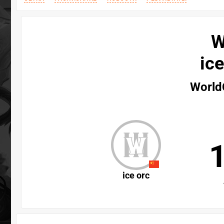
W
ice
World
ice orc