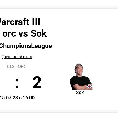
arcraft III
 orc vs Sok
ChampionsLeague
Групповой этап
BEST-OF-3
1
:
2
Sok
15.07.23 в 16:00