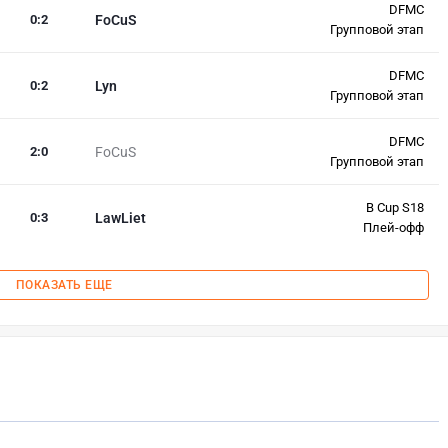
DFMC
0
:
2
FoCuS
Групповой этап
DFMC
0
:
2
Lyn
Групповой этап
DFMC
2
:
0
FoCuS
Групповой этап
B Cup S18
0
:
3
LawLiet
Плей-офф
ПОКАЗАТЬ ЕЩЕ