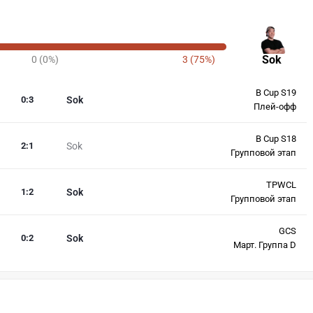
Sok
0 (0%)
3 (75%)
B Cup S19
0
:
3
Sok
Плей-офф
B Cup S18
2
:
1
Sok
Групповой этап
TPWCL
1
:
2
Sok
Групповой этап
GCS
0
:
2
Sok
Март. Группа D