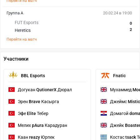
Перейти на матч
Группа A
20.02.24 в 19:00
FUT Esports
0
2
Heretics
Перейти на матч
Участники
BBL Esports
Fnatic
Догукан
QutionerX
Дюрал
Мухаммед
Mo
Эрен
Brave
Касырга
Джеймс
Mistic
Эфе
Elite
Тебер
Домагой
dom
Мелих
pAura
Карадуран
Джейк
Boaste
Каан
reazy
Юрпек
Костас
tsack
Т