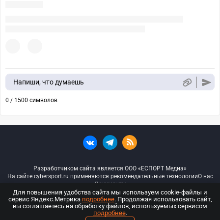
Напиши, что думаешь
0 / 1500 символов
Разработчиком сайта является ООО «ЕСПОРТ Медиа»
На сайте cybersport.ru применяются рекомендательные технологии
О нас
Документы
Для повышения удобства сайта мы используем cookie-файлы и
сервис Яндекс.Метрика
подробнее
. Продолжая использовать сайт,
© ООО «Киберспорт.ру» — Все права защищены
вы соглашаетесь на обработку файлов, используемых сервисом
подробнее
.
18+