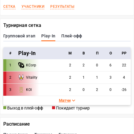
СЕТКА
УЧАСТНИКИ
РЕЗУЛЬТАТЫ
Турнирная сетка
Групповой этап
Play-In
Плей-офф
Play-In
#
M
В
П
О
РР
1
KCorp
2
2
0
6
22
2
Vitality
2
1
1
3
4
3
KOI
2
0
2
0
-26
Матчи
Выход в плей-офф
Покидает турнир
Расписание