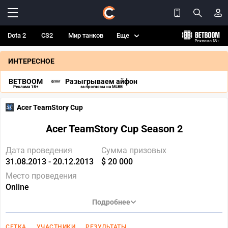
Dota 2
CS2
Мир танков
Еще
ИНТЕРЕСНОЕ
BETBOOM
Разыгрываем айфон
Реклама 18+
за прогнозы на MLBB
Acer TeamStory Cup
Acer TeamStory Cup Season 2
Дата проведения
Сумма призовых
31.08.2013 - 20.12.2013
$ 20 000
Место проведения
Online
Подробнее
СЕТКА
УЧАСТНИКИ
РЕЗУЛЬТАТЫ