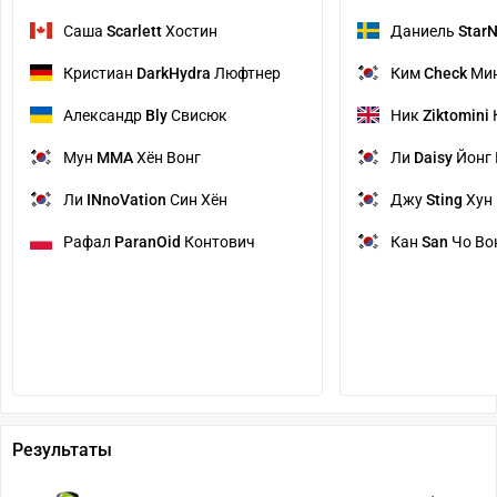
Саша
Scarlett
Хостин
Даниель
Star
Кристиан
DarkHydra
Люфтнер
Ким
Check
Мин
Александр
Bly
Свисюк
Ник
Ziktomini
Мун
MMA
Хён Вонг
Ли
Daisy
Йонг 
Ли
INnoVation
Син Хён
Джу
Sting
Хун
Рафал
ParanOid
Контович
Кан
San
Чо Во
Результаты