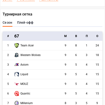
Турнирная сетка
Сезон
Плей-офф
67
#
M
В
П
О
1
Team Acer
9
8
1
24
Western Wolves
2
9
6
3
18
3
Axiom
9
5
4
15
4
Liquid
9
5
4
15
5
MOUZ
9
5
4
15
Quantic
6
9
5
4
15
Millenium
7
8
3
5
9