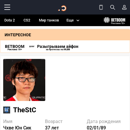
Dota 2
CS2
Мир танков
Еще
ИНТЕРЕСНОЕ
BETBOOM
Разыгрываем айфон
Реклама 18+
за прогнозы на MLBB
TheStC
Имя
Возраст
Дата рождения
Чхве Юн Сик
37 лет
02/01/89