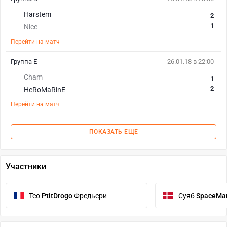
Harstem
2
1
Nice
Перейти на матч
Группа Е
26.01.18 в 22:00
Cham
1
2
HeRoMaRinE
Перейти на матч
ПОКАЗАТЬ ЕЩЕ
Участники
Тео
PtitDrogo
Фредьери
Суяб
SpaceMa