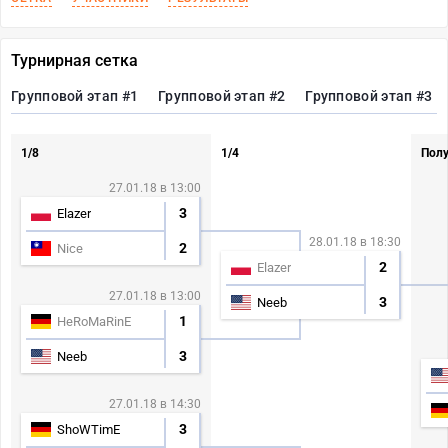
Турнирная сетка
Групповой этап #1
Групповой этап #2
Групповой этап #3
1/8
1/4
Пол
27.01.18 в 13:00
3
Elazer
28.01.18 в 18:30
2
Nice
2
Elazer
27.01.18 в 13:00
3
Neeb
1
HeRoMaRinE
3
Neeb
27.01.18 в 14:30
3
ShoWTimE