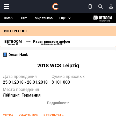
Dota 2
CS2
Мир танков
Еще
ИНТЕРЕСНОЕ
BETBOOM
Разыгрываем айфон
Реклама 18+
за прогнозы на MLBB
DreamHack
2018 WCS Leipzig
Дата проведения
Сумма призовых
25.01.2018 - 28.01.2018
$ 101 000
Место проведения
Ле́йпциг, Германия
Подробнее
СЕТКА
УЧАСТНИКИ
РЕЗУЛЬТАТЫ