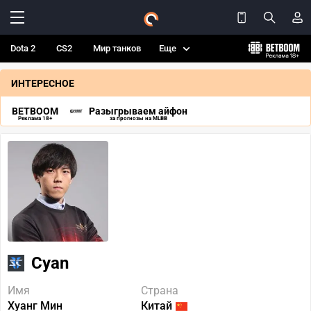
Dota 2
CS2
Мир танков
Еще
ИНТЕРЕСНОЕ
BETBOOM
Разыгрываем айфон
Реклама 18+
за прогнозы на MLBB
Cyan
Имя
Страна
Хуанг Мин
Китай