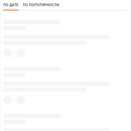
ПО ДАТЕ
ПО ПОПУЛЯРНОСТИ