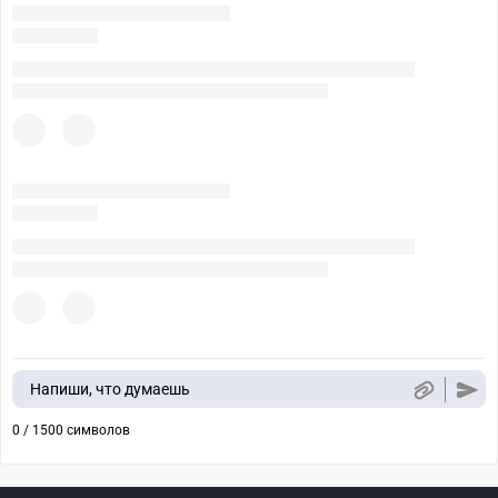
Напиши, что думаешь
0 / 1500 символов