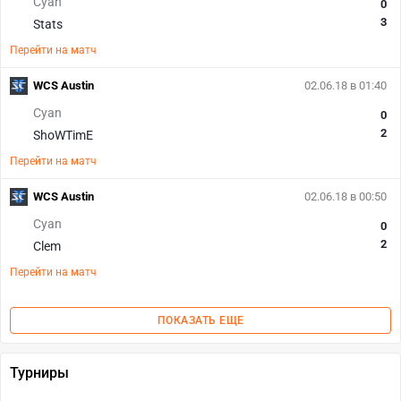
Cyan
0
3
Stats
Перейти на матч
WCS Austin
02.06.18 в 01:40
Cyan
0
2
ShoWTimE
Перейти на матч
WCS Austin
02.06.18 в 00:50
Cyan
0
2
Clem
Перейти на матч
ПОКАЗАТЬ ЕЩЕ
Турниры