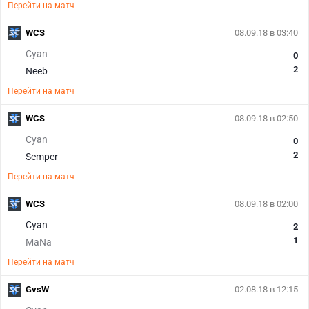
Перейти на матч
WCS
08.09.18 в 03:40
Cyan
0
2
Neeb
Перейти на матч
WCS
08.09.18 в 02:50
Cyan
0
2
Semper
Перейти на матч
WCS
08.09.18 в 02:00
Cyan
2
1
MaNa
Перейти на матч
GvsW
02.08.18 в 12:15