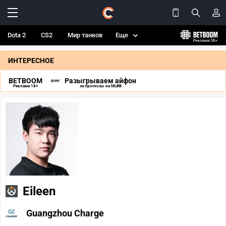
Dota 2
CS2
Мир танков
Еще
ИНТЕРЕСНОЕ
BETBOOM
Разыгрываем айфон
Реклама 18+
за прогнозы на MLBB
Eileen
Guangzhou Charge