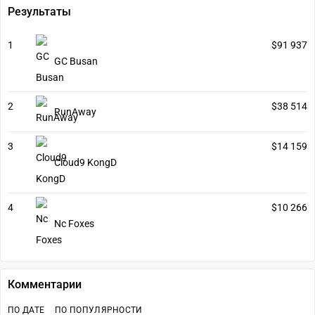
Результаты
1
$91 937
GC Busan
2
$38 514
RunAway
3
$14 159
Cloud9 KongD
4
$10 266
Nc Foxes
Комментарии
ПО ДАТЕ
ПО ПОПУЛЯРНОСТИ