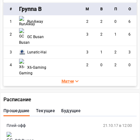
Группа В
#
M
В
П
О
1
RunAway
2
2
0
6
2
3
2
1
6
GC Busan
3
Lunatic-Hai
3
1
2
3
4
2
0
2
0
X6-Gaming
Матчи
Расписание
Прошедшие
Текущие
Будущие
Плей-офф
21.10.17 в 12:00