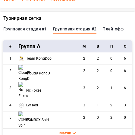
Турнирная сетка
Групповая стадия #1
Групповая стадия #2
Плей-офф
Группа А
#
M
В
П
О
1
Team KongDoo
2
2
0
6
2
2
2
0
6
Cloud9 KongD
3
3
2
1
6
Nc Foxes
4
LW Red
3
1
2
3
5
2
0
2
0
CONBOX Spiri
Матчи