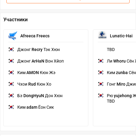
Участники
Afreeca Freecs
Lunatic-Hai
Джонг
Recry
Тэк Хюн
TBD
Джонг
ArHaN
Вон Хйоп
Ли
Whoru
Сён 
Ким
AMON
Кюн Жэ
Ким
zunba
Сён
Чхои
Rud
Кюн Хо
Гонг
Miro
Джи
Бэ
DongHyuN
Дон Хюн
Рю
yujehong
Ж
TBD
Ким
adam
Ёон Сик