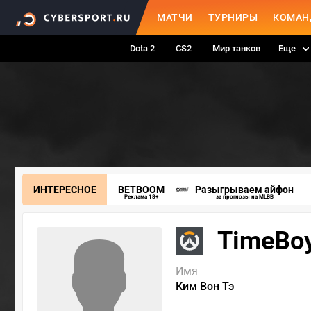
МАТЧИ
ТУРНИРЫ
КОМАН
Dota 2
CS2
Мир танков
Еще
ИНТЕРЕСНОЕ
BETBOOM
Разыгрываем айфон
Реклама 18+
за прогнозы на MLBB
TimeBo
Имя
Ким Вон Тэ