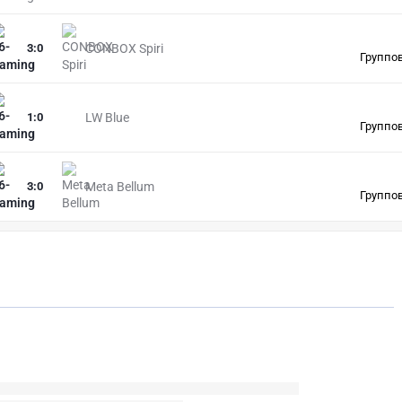
3
:
0
CONBOX Spiri
Группов
1
:
0
LW Blue
Группов
3
:
0
Meta Bellum
Группов