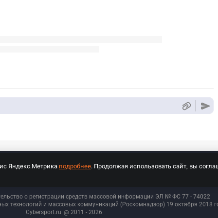
вис Яндекс.Метрика
подробнее
. Продолжая использовать сайт, вы согла
СПОРТ Медиа»
На сайте cybersport.ru применяются рекомендательные техноло
тельство о регистрации средств массовой информации ЭЛ № ФС 77 - 74
022
ых технологий и массовых коммуникаций (Роскомнадзор) 19 октября 2018 го
Cybersport.ru
@ 2011 - 2026