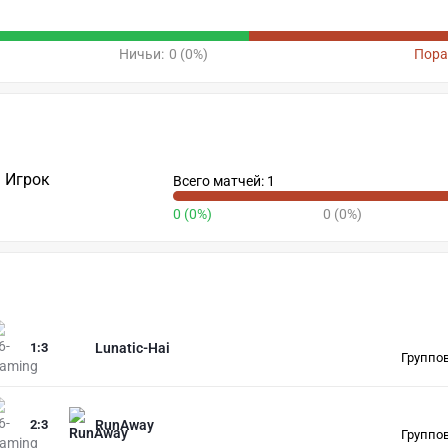
Ничьи:
0 (0%)
Пора
Игрок
Всего матчей: 1
0 (0%)
0 (0%)
1
:
3
Lunatic-Hai
Группов
2
:
3
RunAway
Группов