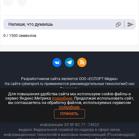
Напиши, что думаешь
0 / 1500 символов
Разработчиком сайта является ООО «ЕСПОРТ Медиа»
На сайте cybersport.ru применяются рекомендательные технологии
О нас
Документы
Для повышения удобства сайта мы используем cookie-файлы и
сервис Яндекс.Метрика
подробнее
. Продолжая использовать сайт,
© ООО «Киберспорт.ру» — Все права защищены
вы соглашаетесь на обработку файлов, используемых сервисом
подробнее
.
18+
ПРИНЯТЬ
ООО «Киберспорт.ру». Свидетельство о регистрации средств массовой
информации ЭЛ № ФС 77 - 74
022
выдано Федеральной службой по надзору в сфере связи,
информационных технологий и массовых коммуникаций (Роскомнадзор)