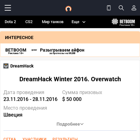
Dota 2
CS2
Мир танков
Еще
ИНТЕРЕСНОЕ
BETBOOM
Разыгрываем айфон
Реклама 18+
за прогнозы на MLBB
DreamHack
DreamHack Winter 2016. Overwatch
Дата проведения
Сумма призовых
23.11.2016 - 28.11.2016
$ 50 000
Место проведения
Швеция
Подробнее
СЕТКА
УЧАСТНИКИ
РЕЗУЛЬТАТЫ