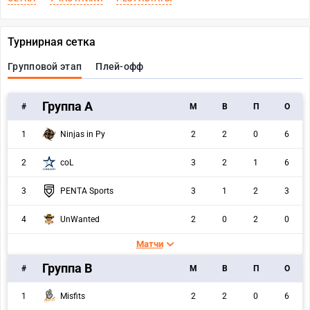
Турнирная сетка
Групповой этап
Плей-офф
Группа А
#
M
В
П
О
1
Ninjas in Py
2
2
0
6
2
coL
3
2
1
6
3
PENTA Sports
3
1
2
3
4
UnWanted
2
0
2
0
Матчи
Группа В
#
M
В
П
О
1
Misfits
2
2
0
6