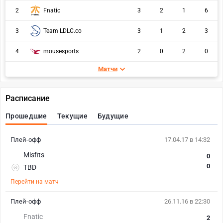
2
Fnatic
3
2
1
6
Team LDLC.co
3
3
1
2
3
4
mousesports
2
0
2
0
Матчи
Расписание
Прошедшие
Текущие
Будущие
Плей-офф
17.04.17 в 14:32
Misfits
0
0
TBD
Перейти на матч
Плей-офф
26.11.16 в 22:30
Fnatic
2