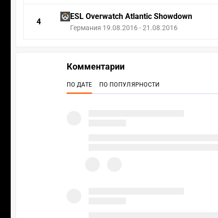
ESL Overwatch Atlantic Showdown
4
Германия 19.08.2016 - 21.08.2016
Комментарии
ПО ДАТЕ
ПО ПОПУЛЯРНОСТИ