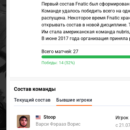
Первый состав Fnatic был сформирован 
Команде удалось победить всего на одн
распущена. Некоторое время Fnatic хра
открывать состав в новой дисциплине. 
Им стала американская команда nubris
В июне 2017 года организация приняла 
Всего матчей: 27
Победы:
14 (52%)
Состав команды
Текущий состав
Бывшие игроки
Stoop
Игрок
Варси Фэрааз Ворис
c 21.0