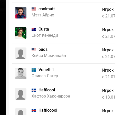
coolmatt
Игрок
Мэтт Айрио
c 21.0
Custa
Игрок
Скот Кеннеди
c 21.0
buds
Игрок
Кейси Макилвайн
c 21.0
Vonethil
Игрок
Оливер Лагер
c 21.0
Hafficool
Игрок
Хафтор Хаконарсон
c 13.0
Hafficoool
Игрок