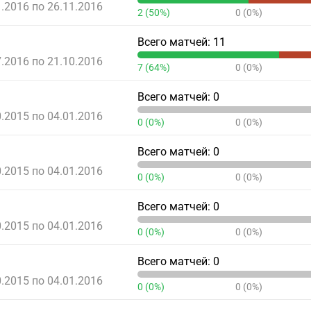
1.2016 по 26.11.2016
2 (50%)
0 (0%)
Всего матчей: 11
7.2016 по 21.10.2016
7 (64%)
0 (0%)
Всего матчей: 0
0.2015 по 04.01.2016
0 (0%)
0 (0%)
Всего матчей: 0
0.2015 по 04.01.2016
0 (0%)
0 (0%)
Всего матчей: 0
0.2015 по 04.01.2016
0 (0%)
0 (0%)
Всего матчей: 0
0.2015 по 04.01.2016
0 (0%)
0 (0%)