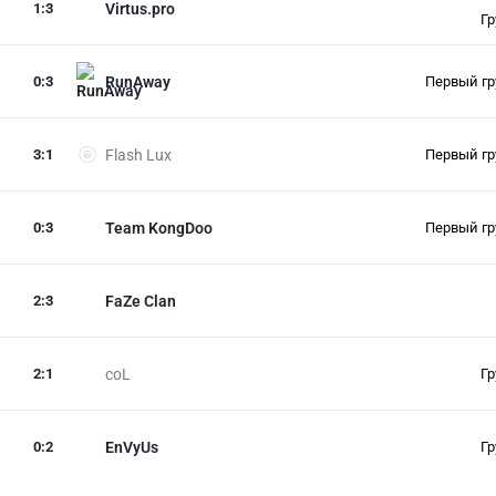
1
:
3
Virtus.pro
Гр
0
:
3
RunAway
Первый гр
3
:
1
Flash Lux
Первый гр
0
:
3
Team KongDoo
Первый гр
2
:
3
FaZe Clan
2
:
1
coL
Гр
0
:
2
EnVyUs
Гр