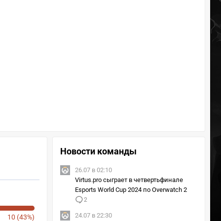
Новости команды
26.07 в 02:10
Virtus.pro сыграет в четвертьфинале
Esports World Cup 2024 по Overwatch 2
2
24.07 в 22:30
10 (43%)