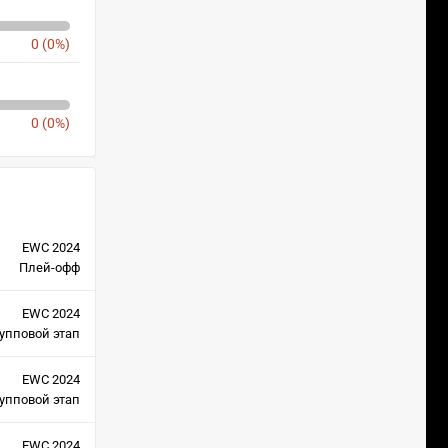
0 (0%)
0 (0%)
EWC 2024
Плей-офф
EWC 2024
упповой этап
EWC 2024
упповой этап
EWC 2024