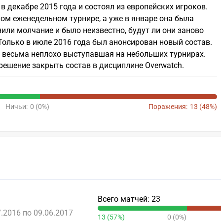
в декабре 2015 года и состоял из европейских игроков.
ом еженедельном турнире, а уже в январе она была
нили молчание и было неизвестно, будут ли они заново
Только в июле 2016 года был анонсирован новый состав.
, весьма неплохо выступавшая на небольших турнирах.
решение закрыть состав в дисциплине Overwatch.
Ничьи:
0 (0%)
Поражения:
13 (48%)
Всего матчей: 23
7.2016 по 09.06.2017
13 (57%)
0 (0%)