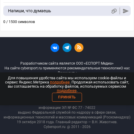
Напиши, что думаешь
0 / 1500 символов
Разработчиком сайта является ООО «ЕСПОРТ Медиа»
На сайте cybersport.ru применяются рекомендательные технологии
О нас
Документы
Для повышения удобства сайта мы используем cookie-файлы и
сервис Яндекс.Метрика
подробнее
. Продолжая использовать сайт,
© ООО «Киберспорт.ру» — Все права защищены
вы соглашаетесь на обработку файлов, используемых сервисом
подробнее
.
18+
ПРИНЯТЬ
ООО «Киберспорт.ру». Свидетельство о регистрации средств массовой
информации ЭЛ № ФС 77 - 74
022
выдано Федеральной службой по надзору в сфере связи,
информационных технологий и массовых коммуникаций (Роскомнадзор)
19 октября 2018 года. Главный редактор — В.Н. Животнев.
Cybersport.ru
@ 2011 - 2026