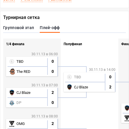
Турнирная сетка
Групповой этап
Плей-офф
1/4 финала
Полуфинал
Фин
30.11.13 в 06:00
0
TBD
30.11.13 в 14:00
0
The RED
0
TBD
30.11.13 в 07:00
2
CJ Blaze
2
CJ Blaze
0
DP
30.11.13 в 08:00
2
OMG