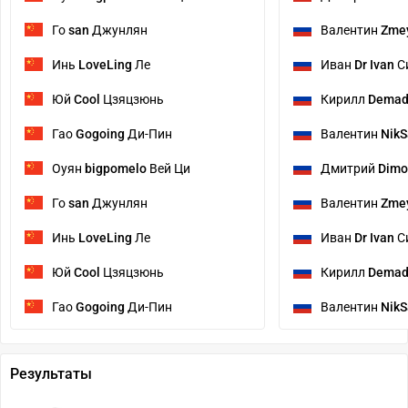
Го
san
Джунлян
Валентин
Zmey
Инь
LoveLing
Ле
Иван
Dr Ivan
С
Юй
Cool
Цзяцзюнь
Кирилл
Dema
Гао
Gogoing
Ди-Пин
Валентин
NikS
Оуян
bigpomelo
Вей Ци
Дмитрий
Dimo
Го
san
Джунлян
Валентин
Zmey
Инь
LoveLing
Ле
Иван
Dr Ivan
С
Юй
Cool
Цзяцзюнь
Кирилл
Dema
Гао
Gogoing
Ди-Пин
Валентин
NikS
Результаты