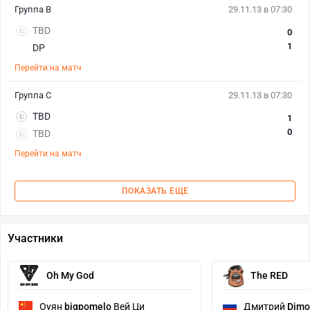
Группа B
29.11.13 в 07:30
TBD
0
1
DP
Перейти на матч
Группа C
29.11.13 в 07:30
TBD
1
0
TBD
Перейти на матч
ПОКАЗАТЬ ЕЩЕ
Участники
Oh My God
The RED
Оуян
bigpomelo
Вей Ци
Дмитрий
Dimo