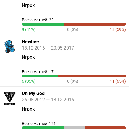
Игрок
Всего матчей: 22
9 (41%)
0 (0%)
13 (59%)
Newbee
18.12.2016 — 20.05.2017
Игрок
Всего матчей: 17
6 (35%)
0 (0%)
11 (65%)
Oh My God
26.08.2012 — 18.12.2016
Игрок
Всего матчей: 121