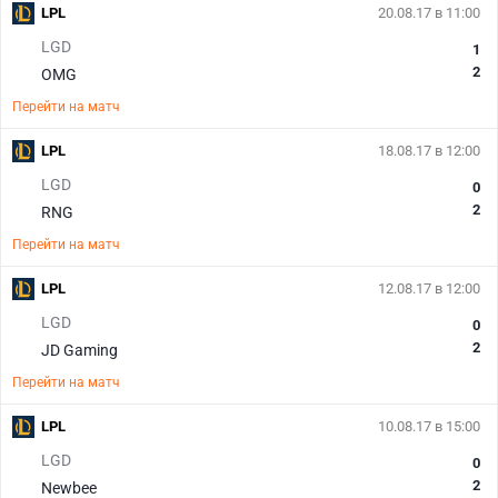
LPL
20.08.17 в 11:00
LGD
1
2
OMG
Перейти на матч
LPL
18.08.17 в 12:00
LGD
0
2
RNG
Перейти на матч
LPL
12.08.17 в 12:00
LGD
0
2
JD Gaming
Перейти на матч
LPL
10.08.17 в 15:00
LGD
0
2
Newbee