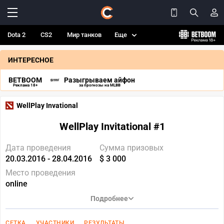
Dota 2
CS2
Мир танков
Еще
ИНТЕРЕСНОЕ
BETBOOM
Разыгрываем айфон
Реклама 18+
за прогнозы на MLBB
WellPlay Invational
WellPlay Invitational #1
Дата проведения
Сумма призовых
20.03.2016 - 28.04.2016
$ 3 000
Место проведения
online
Подробнее
СЕТКА
УЧАСТНИКИ
РЕЗУЛЬТАТЫ