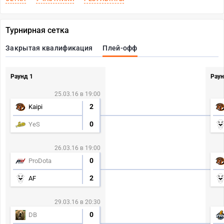
Турнирная сетка
Закрытая квалификация
Плей-офф
Раунд 1
Раун
25.03.16 в 19:00
2
Kaipi
0
YeS
26.03.16 в 19:00
0
ProDota
2
AF
29.03.16 в 20:30
0
DB