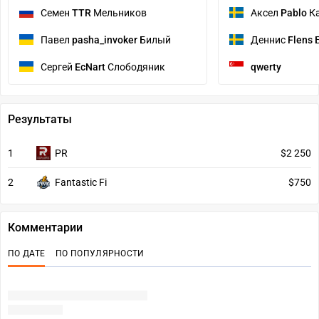
Семен
TTR
Мельников
Аксел
Pablo
К
Павел
pasha_invoker
Билый
Деннис
Flens
Б
Сергей
EcNart
Слободяник
qwerty
Результаты
1
PR
$2 250
2
Fantastic Fi
$750
Комментарии
ПО ДАТЕ
ПО ПОПУЛЯРНОСТИ