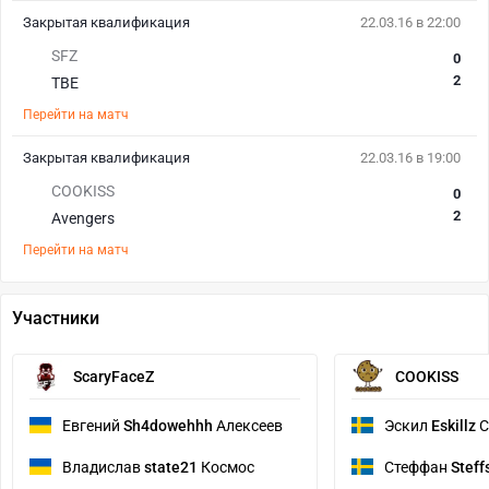
Закрытая квалификация
22.03.16 в 22:00
SFZ
0
2
TBE
Перейти на матч
Закрытая квалификация
22.03.16 в 19:00
COOKISS
0
2
Avengers
Перейти на матч
Участники
ScaryFaceZ
COOKISS
Евгений
Sh4dowehhh
Алексеев
Эскил
Eskillz
С
Владислав
state21
Космос
Стеффан
Steff