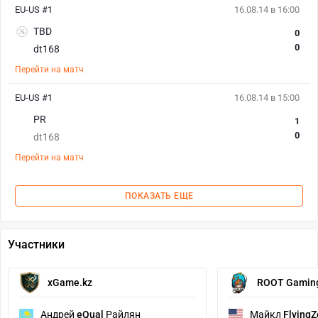
EU-US #1
16.08.14 в 16:00
TBD
0
0
dt168
Перейти на матч
EU-US #1
16.08.14 в 15:00
PR
1
0
dt168
Перейти на матч
ПОКАЗАТЬ ЕЩЕ
Участники
xGame.kz
ROOT Gamin
Андрей
eQual
Райлян
Майкл
FlyingZ