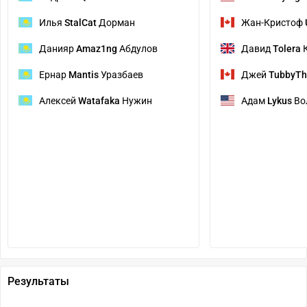
Илья
StalCat
Дорман
Жан-Кристоф
Данияр
Amaz1ng
Абдулов
Давид
Tolera
К
Ернар
Mantis
Уразбаев
Джей
TubbyTh
Алексей
Watafaka
Нужин
Адам
Lykus
Во
Результаты