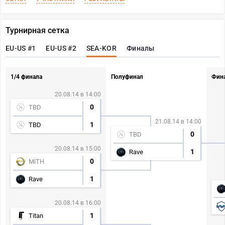
Турнирная сетка
EU-US #1
EU-US #2
SEA-KOR
Финалы
1/4 финала
Полуфинал
Фин
20.08.14 в 14:00
0
TBD
21.08.14 в 14:00
1
TBD
0
TBD
20.08.14 в 15:00
1
Rave
0
MiTH
1
Rave
20.08.14 в 16:00
1
Titan