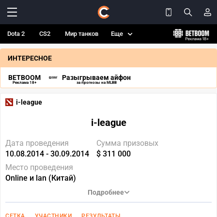
Dota 2
CS2
Мир танков
Еще
ИНТЕРЕСНОЕ
BETBOOM
Разыгрываем айфон
Реклама 18+
за прогнозы на MLBB
i-league
i-league
Дата проведения
Сумма призовых
10.08.2014 - 30.09.2014
$ 311 000
Место проведения
Online и lan (Китай)
Подробнее
СЕТКА
УЧАСТНИКИ
РЕЗУЛЬТАТЫ