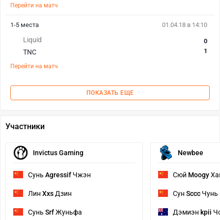
Перейти на матч
1-5 места
01.04.18 в 14:10
Liquid
0
1
TNC
Перейти на матч
ПОКАЗАТЬ ЕЩЕ
Участники
Invictus Gaming
Newbee
Сунь
Agressif
Чжэн
Сюй
Moogy
Ха
Лин
Xxs
Дзин
Сун
Sccc
Чунь
Сунь
Srf
Жуньфа
Дэмиэн
kpii
Ч