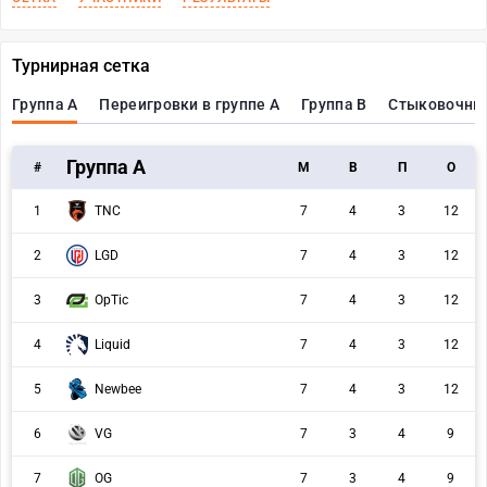
Турнирная сетка
Группа A
Переигровки в группе A
Группа B
Стыковочны
Группа A
#
M
В
П
О
1
TNC
7
4
3
12
2
LGD
7
4
3
12
3
OpTic
7
4
3
12
4
Liquid
7
4
3
12
5
Newbee
7
4
3
12
6
VG
7
3
4
9
7
OG
7
3
4
9