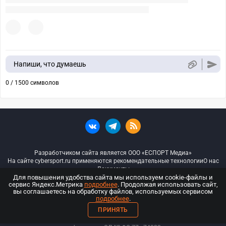
Напиши, что думаешь
0 / 1500 символов
Разработчиком сайта является ООО «ЕСПОРТ Медиа»
На сайте cybersport.ru применяются рекомендательные технологии
О нас
Документы
Для повышения удобства сайта мы используем cookie-файлы и
сервис Яндекс.Метрика
подробнее
. Продолжая использовать сайт,
© ООО «Киберспорт.ру» — Все права защищены
вы соглашаетесь на обработку файлов, используемых сервисом
подробнее
.
18+
ПРИНЯТЬ
ООО «Киберспорт.ру». Свидетельство о регистрации средств массовой