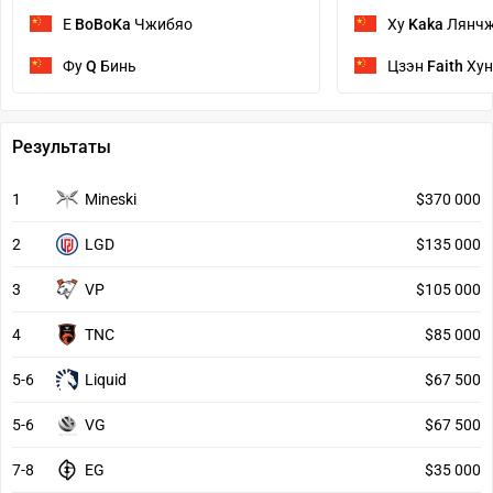
Е
BoBoKa
Чжибяо
Ху
Kaka
Лянч
Фу
Q
Бинь
Цзэн
Faith
Хун
Результаты
1
Mineski
$370 000
2
LGD
$135 000
3
VP
$105 000
4
TNC
$85 000
5-6
Liquid
$67 500
5-6
VG
$67 500
7-8
EG
$35 000