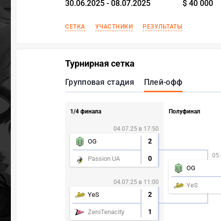
30.06.2025 - 08.07.2025
$ 40 000
СЕТКА
УЧАСТНИКИ
РЕЗУЛЬТАТЫ
Турнирная сетка
Групповая стадия
Плей-офф
1/4 финала
Полуфинал
04.07.25 в 17:50
2
OG
05.
0
Passion UA
OG
04.07.25 в 11:00
YeS
2
YeS
1
ZeroTenacity