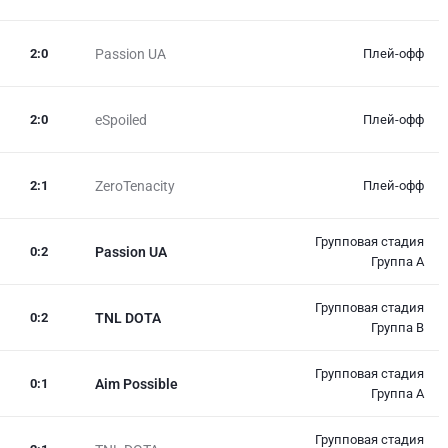
2
:
0
Passion UA
Плей-офф
2
:
0
eSpoiled
Плей-офф
2
:
1
ZeroTenacity
Плей-офф
Групповая стадия
0
:
2
Passion UA
Группа A
Групповая стадия
0
:
2
TNL DOTA
Группа B
Групповая стадия
0
:
1
Aim Possible
Группа A
Групповая стадия