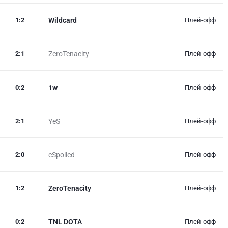
1
:
2
Wildcard
Плей-офф
2
:
1
ZeroTenacity
Плей-офф
0
:
2
1w
Плей-офф
2
:
1
YeS
Плей-офф
2
:
0
eSpoiled
Плей-офф
1
:
2
ZeroTenacity
Плей-офф
0
:
2
TNL DOTA
Плей-офф