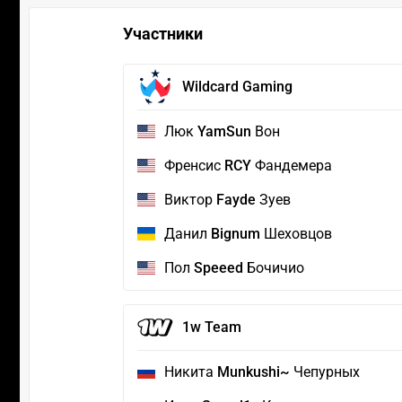
Участники
Wildcard Gaming
Люк
YamSun
Вон
Френсис
RCY
Фандемера
Виктор
Fayde
Зуев
Данил
Bignum
Шеховцов
Пол
Speeed
Бочичио
1w Team
Никита
Munkushi~
Чепурных