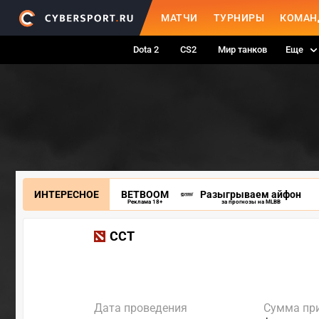
МАТЧИ
ТУРНИРЫ
КОМАН
Dota 2
CS2
Мир танков
Еще
ИНТЕРЕСНОЕ
BETBOOM
Разыгрываем айфон
Реклама 18+
за прогнозы на MLBB
CCT
Дата проведения
Сумма пр