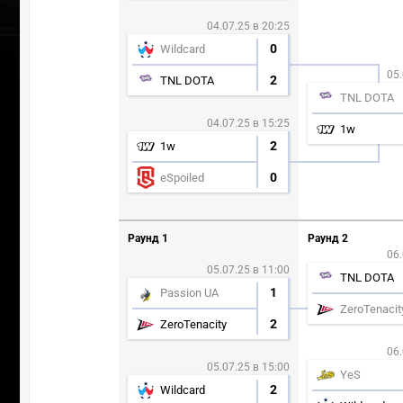
04.07.25 в 20:25
0
Wildcard
05.
2
TNL DOTA
TNL DOTA
04.07.25 в 15:25
1w
2
1w
0
eSpoiled
Раунд 1
Раунд 2
06.
05.07.25 в 11:00
TNL DOTA
1
Passion UA
ZeroTenacit
2
ZeroTenacity
06.
05.07.25 в 15:00
YeS
2
Wildcard