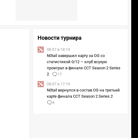
Новости турнира
08.07 в 18:14
N0tail завершил карту за OG со
статистикой 0/12 — клуб всухую
проиграл в финале CCT Season 2 Series
2
17
08.07 в 17:19
N0tail вернулся в состав OG на третьей
карте финала CCT Season 2 Series 2
6