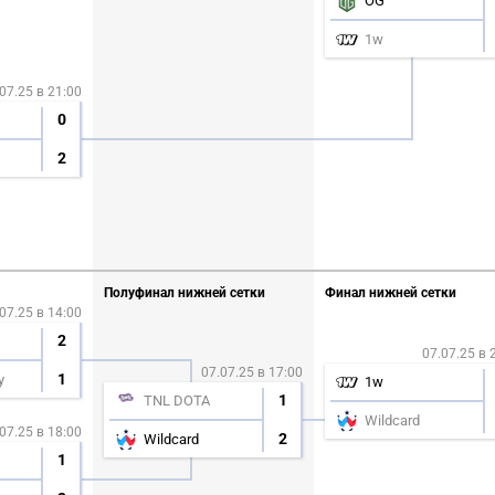
OG
1w
07.25 в 21:00
0
2
Полуфинал нижней сетки
Финал нижней сетки
07.25 в 14:00
2
07.07.25 в 
07.07.25 в 17:00
1
y
1w
1
TNL DOTA
Wildcard
07.25 в 18:00
2
Wildcard
1