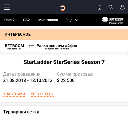
Dota 2
CS2
Мир танков
Еще
ИНТЕРЕСНОЕ
BETBOOM
Разыгрываем айфон
Реклама 18+
за прогнозы на MLBB
StarLadder StarSeries Season 7
Дата проведения
Сумма призовых
31.08.2013 - 13.10.2013
$ 22 500
УЧАСТНИКИ
РЕЗУЛЬТАТЫ
Турнирная сетка