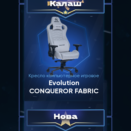
5000
Калаш
7 500
1
Фрибет
1
Фрибет
Кресло компьютерное игровое
Evolution
CONQUEROR FABRIC
3000
5000
Нова