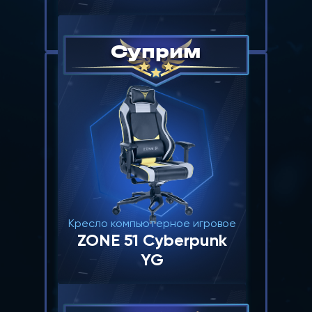
Суприм
10 000
1
Фрибет
Кресло компьютерное игровое
ZONE 51 Cyberpunk
YG