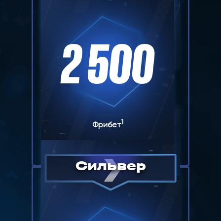
5 000
1
Фрибет
2 500
1
Фрибет
1
Фрибет
1
Фрибет
2 500
Сильвер
1 000