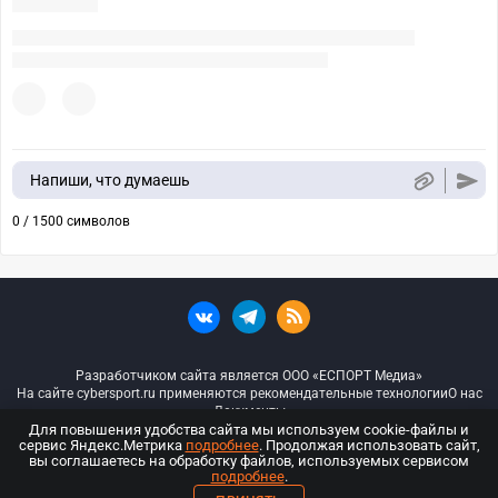
Напиши, что думаешь
0 / 1500 символов
Разработчиком сайта является ООО «ЕСПОРТ Медиа»
На сайте cybersport.ru применяются рекомендательные технологии
О нас
Документы
Для повышения удобства сайта мы используем cookie-файлы и
сервис Яндекс.Метрика
подробнее
. Продолжая использовать сайт,
© ООО «Киберспорт.ру» — Все права защищены
вы соглашаетесь на обработку файлов, используемых сервисом
подробнее
.
18+