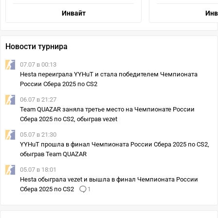
Инвайт
Инв
Новости турнира
07.07 в 00:13
Hesta переиграла YYHuT и стала победителем Чемпионата
России Сбера 2025 по CS2
06.07 в 21:27
Team QUAZAR заняла третье место на Чемпионате России
Сбера 2025 по CS2, обыграв vezet
05.07 в 21:30
YYHuT прошла в финал Чемпионата России Сбера 2025 по CS2,
обыграв Team QUAZAR
05.07 в 18:01
Hesta обыграла vezet и вышла в финал Чемпионата России
Сбера 2025 по CS2
1