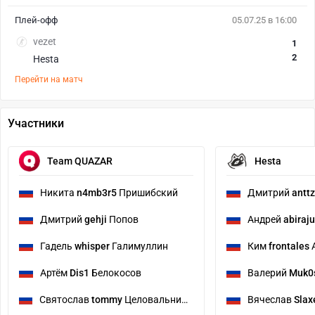
Плей-офф
05.07.25 в 16:00
vezet
1
2
Hesta
Перейти на матч
Участники
Team QUAZAR
Hesta
Никита
n4mb3r5
Пришибский
Дмитрий
antt
Дмитрий
gehji
Попов
Андрей
abiraju
Гадель
whisper
Галимуллин
Ким
frontales
Артём
Dis1
Белокосов
Валерий
Muk0
Святослав
tommy
Целовальников
Вячеслав
Slax