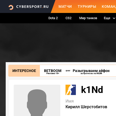
МАТЧИ
ТУРНИРЫ
КОМАН
Dota 2
CS2
Мир танков
Еще
ИНТЕРЕСНОЕ
BETBOOM
Разыгрываем айфон
Реклама 18+
за прогнозы на MLBB
k1Nd
Имя
Кирилл Шерстобитов