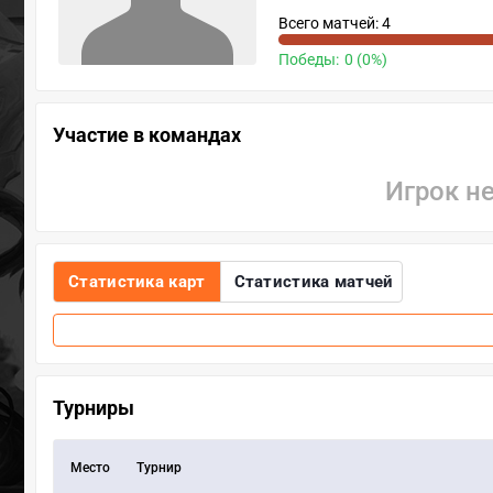
Всего матчей: 4
Победы:
0 (0%)
Участие в командах
Игрок н
Статистика карт
Статистика матчей
Турниры
Место
Турнир