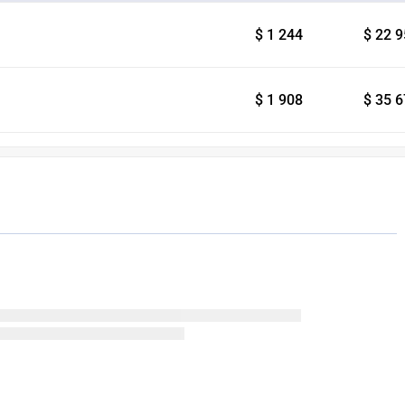
$ 1 244
$ 22 
$ 1 908
$ 35 