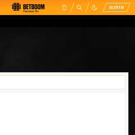
ВОЙТИ