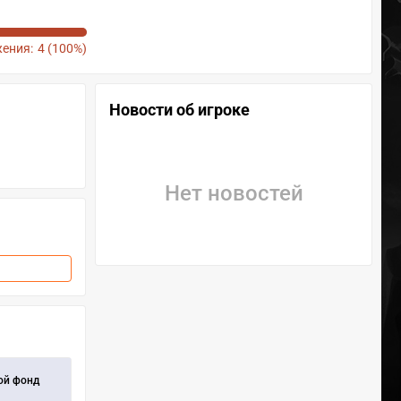
ения:
4 (100%)
Новости об игроке
Нет новостей
ой фонд