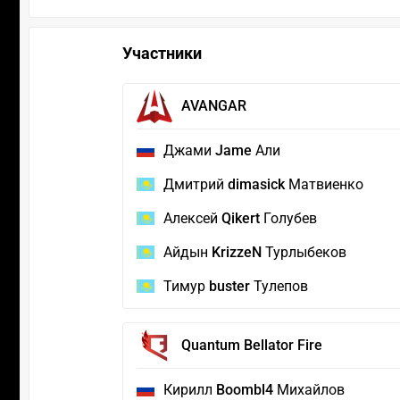
Участники
AVANGAR
Джами
Jame
Али
Дмитрий
dimasick
Матвиенко
Алексей
Qikert
Голубев
Айдын
KrizzeN
Турлыбеков
Тимур
buster
Тулепов
Quantum Bellator Fire
Кирилл
Boombl4
Михайлов