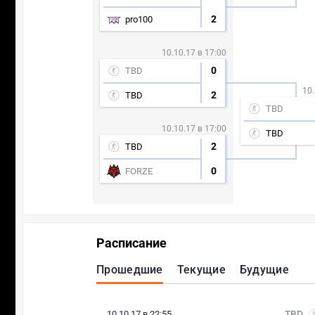
2
pro100
10.10.17 в 17:00
0
TBD
10.
2
TBD
TBD
10.10.17 в 17:00
TBD
2
TBD
0
FORZE
Расписание
Прошедшие
Текущие
Будущие
10.10.17 в 22:55
TBD