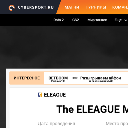
МАТЧИ
ТУРНИРЫ
КОМАН
Dota 2
CS2
Мир танков
Еще
ИНТЕРЕСНОЕ
BETBOOM
Разыгрываем айфон
Реклама 18+
за прогнозы на MLBB
ELEAGUE
The ELEAGUE M
Дата проведения
Место пр