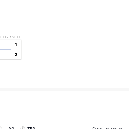
10.17 в 20:00
1
2
0
:
2
TBD
Стыковые матчи