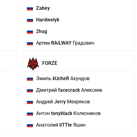
Zabey
Hardwelyk
2hug
Артем
RAiLWAY
Градович
FORZE
Эмиль
kUcheR
Ахундов
Дмитрий
facecrack
Алексеев
Андрей
Jerry
Мехряков
Антон
tonyblack
Колесников
Анатолий
liTTle
Яшин