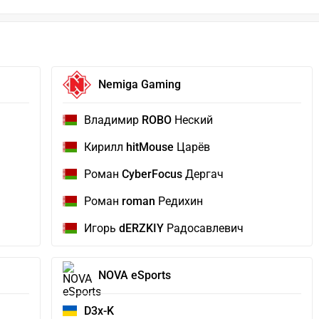
Nemiga Gaming
Владимир
ROBO
Неский
Кирилл
hitMouse
Царёв
Роман
CyberFocus
Дергач
Роман
roman
Редихин
Игорь
dERZKIY
Радосавлевич
NOVA eSports
D3x-K