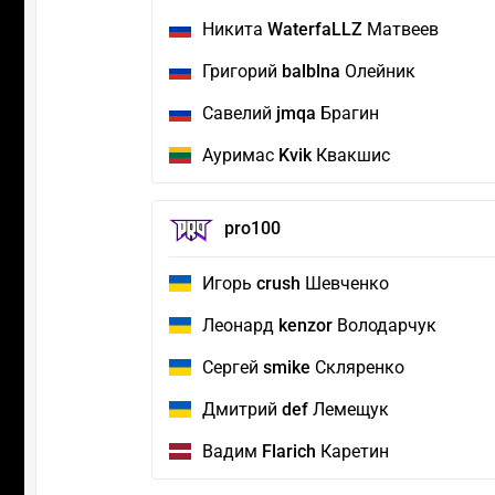
Никита
WaterfaLLZ
Матвеев
Григорий
balblna
Олейник
Савелий
jmqa
Брагин
Ауримас
Kvik
Квакшис
pro100
Игорь
crush
Шевченко
Леонард
kenzor
Володарчук
Сергей
smike
Скляренко
Дмитрий
def
Лемещук
Вадим
Flarich
Каретин