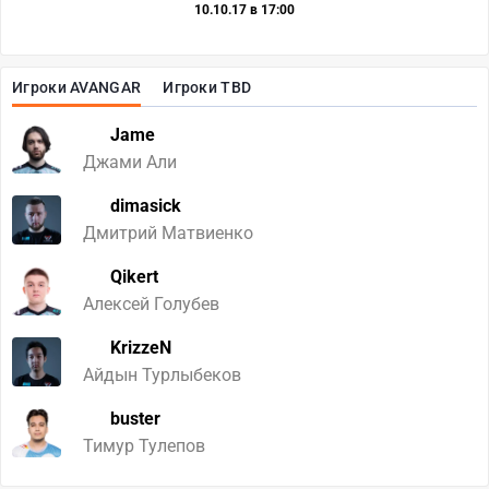
10.10.17 в 17:00
Игроки AVANGAR
Игроки TBD
Jame
Джами Али
dimasick
Дмитрий Матвиенко
Qikert
Алексей Голубев
KrizzeN
Айдын Турлыбеков
buster
Тимур Тулепов