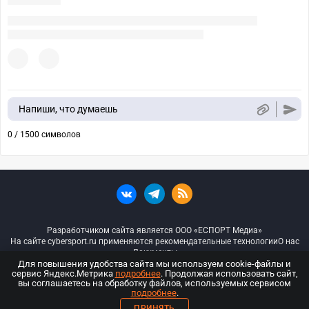
Напиши, что думаешь
0 / 1500 символов
Разработчиком сайта является ООО «ЕСПОРТ Медиа»
На сайте cybersport.ru применяются рекомендательные технологии
О нас
Документы
Для повышения удобства сайта мы используем cookie-файлы и
сервис Яндекс.Метрика
подробнее
. Продолжая использовать сайт,
© ООО «Киберспорт.ру» — Все права защищены
вы соглашаетесь на обработку файлов, используемых сервисом
подробнее
.
18+
ПРИНЯТЬ