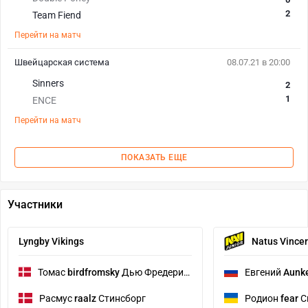
2
Team Fiend
Перейти на матч
Швейцарская система
08.07.21 в 20:00
Sinners
2
1
ENCE
Перейти на матч
ПОКАЗАТЬ ЕЩЕ
Участники
Lyngby Vikings
Natus Vincer
Томас
birdfromsky
Дью Фредериксен
Евгений
Aunk
Расмус
raalz
Стинсборг
Родион
fear
С