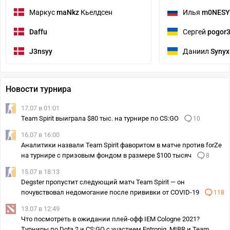
Маркус
maNkz
Кьелдсен
Илья
m0NESY
Daffu
Сергей
pogor3
J3nsyy
Даниил
Synyx
Новости турнира
17.07 в 01:01
Team Spirit выиграла $80 тыс. на турнире по CS:GO
10
16.07 в 16:00
Аналитики назвали Team Spirit фаворитом в матче против forZe
на турнире с призовым фондом в размере $100 тысяч
8
15.07 в 18:13
Degster пропустит следующий матч Team Spirit — он
почувствовал недомогание после прививки от COVID-19
118
13.07 в 12:49
Что посмотреть в ожидании плей-офф IEM Cologne 2021?
Турниры по Dota 2 и CS:GO с участием Entropiq, MIBR и Team