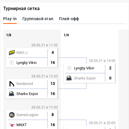
Турнирная сетка
Play-In
Групповой этап
Плей-офф
1/8
1/4
28.06.21 в 11:00
4
NAVI J
28.06.21 в 14:00
16
Lyngby Vikin
2
Lyngby Vikin
28.06.21 в 12:30
0
Sharks Espor
13
Nordavind
16
Sharks Espor
28.06.21 в 17:00
8
GamerLegion
28.06.21 в 20:00
16
MNXT