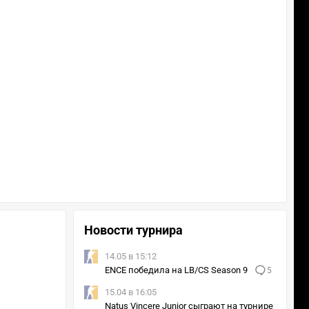
Новости турнира
14.05 в 15:12
ENCE победила на LB/CS Season 9
5
15.04 в 16:05
Natus Vincere Junior сыграют на турнире