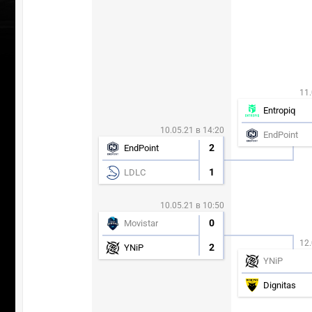
11.
Entropiq
10.05.21 в 14:20
EndPoint
2
EndPoint
1
LDLC
10.05.21 в 10:50
0
Movistar
12.
2
YNiP
YNiP
Dignitas