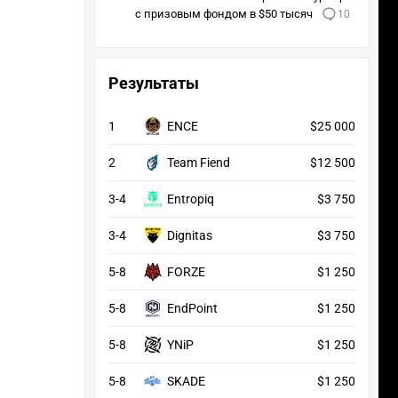
с призовым фондом в $50 тысяч
10
Результаты
1
ENCE
$25 000
2
Team Fiend
$12 500
3-4
Entropiq
$3 750
3-4
Dignitas
$3 750
5-8
FORZE
$1 250
5-8
EndPoint
$1 250
5-8
YNiP
$1 250
5-8
SKADE
$1 250