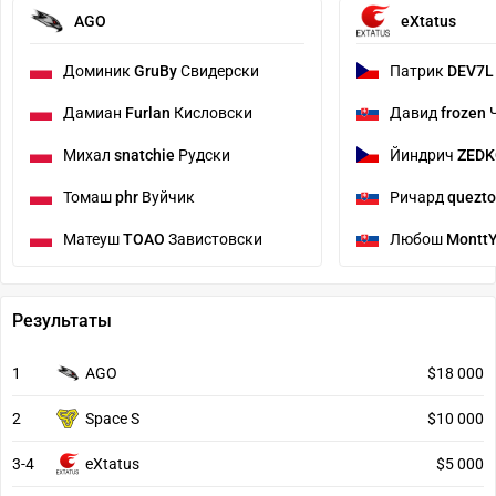
AGO
eXtatus
Доминик
GruBy
Свидерски
Патрик
DEV7L
Дамиан
Furlan
Кисловски
Давид
frozen
Ч
Михал
snatchie
Рудски
Йиндрич
ZED
Томаш
phr
Вуйчик
Ричард
quezt
Матеуш
TOAO
Завистовски
Любош
Montt
Результаты
1
AGO
$18 000
2
Space S
$10 000
3-4
eXtatus
$5 000