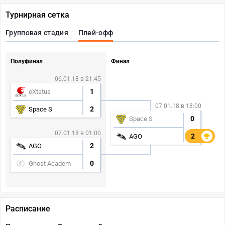
Турнирная сетка
Групповая стадия
Плей-офф
Полуфинал
Финал
06.01.18 в 21:45
1
eXtatus
07.01.18 в 18:00
2
Space S
0
Space S
07.01.18 в 01:00
2
2
AGO
2
AGO
0
Ghost Academ
Расписание