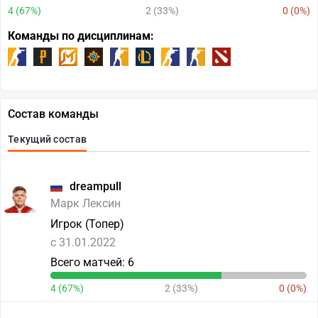
4 (67%)
2 (33%)
0 (0%)
Команды по дисциплинам:
Состав команды
Текущий состав
dreampull
Марк Лексин
Игрок (Топер)
c 31.01.2022
Всего матчей: 6
4 (67%)
2 (33%)
0 (0%)