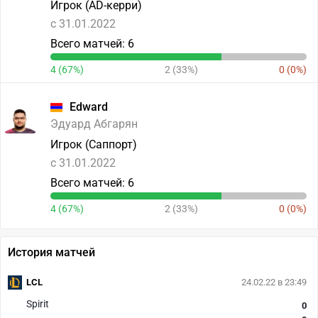
Игрок (AD-керри)
c 31.01.2022
Всего матчей: 6
4 (67%)
2 (33%)
0 (0%)
Edward
Эдуард Абгарян
Игрок (Саппорт)
c 31.01.2022
Всего матчей: 6
4 (67%)
2 (33%)
0 (0%)
История матчей
LCL
24.02.22 в 23:49
Spirit
0