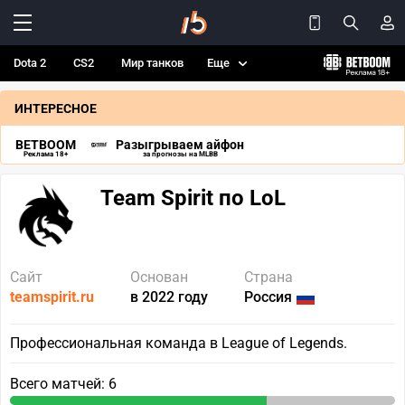
Dota 2
CS2
Мир танков
Еще
ИНТЕРЕСНОЕ
BETBOOM
Разыгрываем айфон
Реклама 18+
за прогнозы на MLBB
Team Spirit по LoL
Сайт
Основан
Страна
teamspirit.ru
в 2022 году
Россия
Профессиональная команда в League of Legends.
Всего матчей: 6