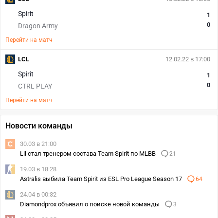
Spirit
1
0
Dragon Army
Перейти на матч
LCL
12.02.22 в 17:00
Spirit
1
0
CTRL PLAY
Перейти на матч
Новости команды
30.03 в 21:00
Lil стал тренером состава Team Spirit по MLBB
21
19.03 в 18:28
Astralis выбила Team Spirit из ESL Pro League Season 17
64
24.04 в 00:32
Diamondprox объявил о поиске новой команды
3