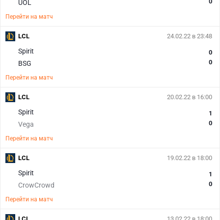
0
UOL
Перейти на матч
LCL
24.02.22 в 23:48
Spirit
0
0
BSG
Перейти на матч
LCL
20.02.22 в 16:00
Spirit
1
0
Vega
Перейти на матч
LCL
19.02.22 в 18:00
Spirit
1
0
CrowCrowd
Перейти на матч
LCL
13.02.22 в 18:00