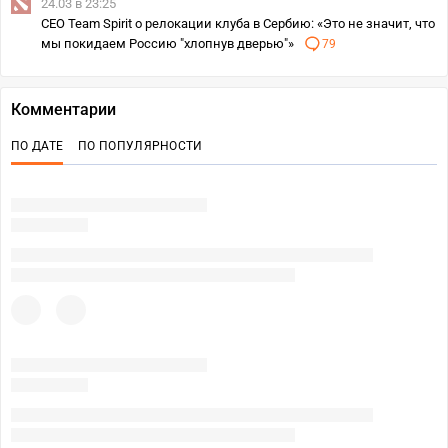
24.03 в 23:25
CEO Team Spirit о релокации клуба в Сербию: «Это не значит, что
мы покидаем Россию "хлопнув дверью"»
79
Комментарии
ПО ДАТЕ
ПО ПОПУЛЯРНОСТИ