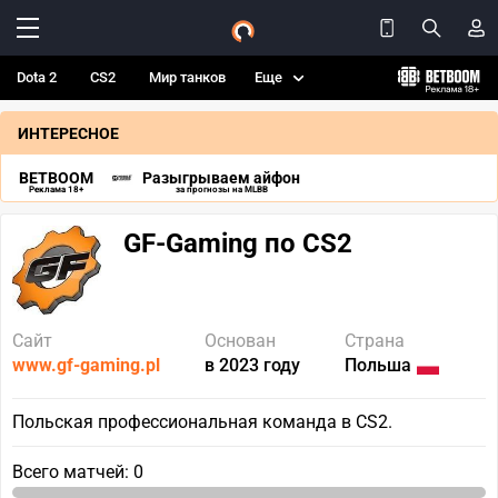
Dota 2
CS2
Мир танков
Еще
ИНТЕРЕСНОЕ
BETBOOM
Разыгрываем айфон
Реклама 18+
за прогнозы на MLBB
GF-Gaming по CS2
Сайт
Основан
Страна
www.gf-gaming.pl
в 2023 году
Польша
Польская профессиональная команда в CS2.
Всего матчей: 0