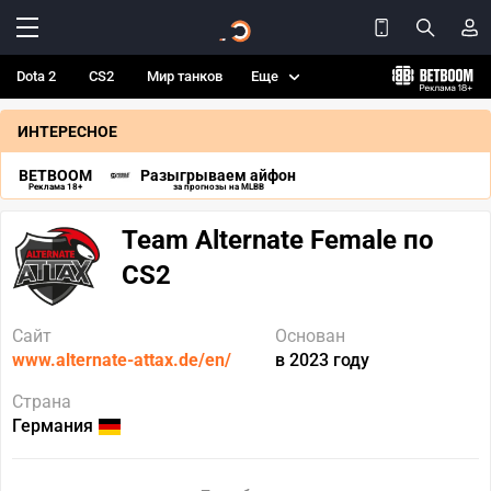
Dota 2
CS2
Мир танков
Еще
ИНТЕРЕСНОЕ
BETBOOM
Разыгрываем айфон
Реклама 18+
за прогнозы на MLBB
Team Alternate Female по
CS2
Сайт
Основан
www.alternate-attax.de/en/
в 2023 году
Страна
Германия