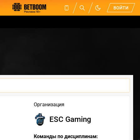
ВОЙТИ
Организация
ESC Gaming
Команды по дисциплинам: