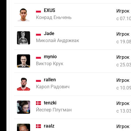
EXUS
Игрок
Конрад Еньчень
c 07.1
Jade
Игрок
Миколай Андржеак
c 19.0
mynio
Игрок
Виктор Крук
c 25.0
rallen
Игрок
Карол Радович
c 10.0
tenzki
Игрок
Йеспер Плугман
c 13.0
raalz
Игрок