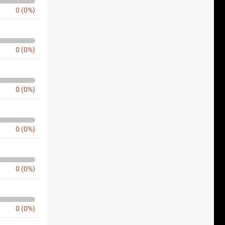
0 (0%)
0 (0%)
0 (0%)
0 (0%)
0 (0%)
0 (0%)