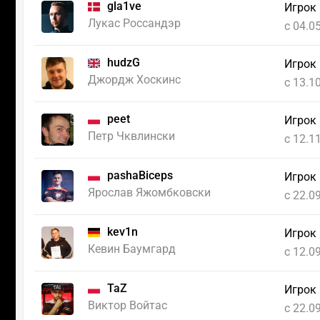
gla1ve
Игрок
Лукас Россандэр
c 04.0
hudzG
Игрок
Джордж Хоскинс
c 13.1
peet
Игрок
Петр Чквлински
c 12.1
pashaBiceps
Игрок
Ярослав Яжомбковски
c 22.0
kev1n
Игрок
Кевин Баумгард
c 12.0
TaZ
Игрок
Виктор Войтас
c 22.0