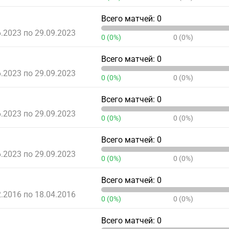
Всего матчей: 0
6.2023 по 29.09.2023
0 (0%)
0 (0%)
Всего матчей: 0
6.2023 по 29.09.2023
0 (0%)
0 (0%)
Всего матчей: 0
6.2023 по 29.09.2023
0 (0%)
0 (0%)
Всего матчей: 0
6.2023 по 29.09.2023
0 (0%)
0 (0%)
Всего матчей: 0
2.2016 по 18.04.2016
0 (0%)
0 (0%)
Всего матчей: 0