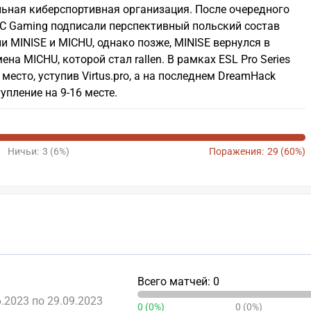
ьная киберспортивная организация. После очередного
SC Gaming подписали перспективный польский состав
и MINISE и MICHU, однако позже, MINISE вернулся в
на MICHU, которой стал rallen. В рамках ESL Pro Series
место, уступив Virtus.pro, а на последнем DreamHack
упление на 9-16 месте.
Ничьи:
3 (6%)
Поражения:
29 (60%)
Всего матчей: 0
6.2023 по 29.09.2023
0 (0%)
0 (0%)