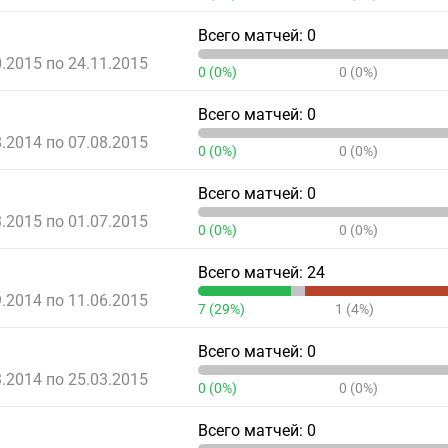
Всего матчей: 0
0.2015 по 24.11.2015
0 (0%)
0 (0%)
Всего матчей: 0
8.2014 по 07.08.2015
0 (0%)
0 (0%)
Всего матчей: 0
3.2015 по 01.07.2015
0 (0%)
0 (0%)
Всего матчей: 24
9.2014 по 11.06.2015
7 (29%)
1 (4%)
Всего матчей: 0
3.2014 по 25.03.2015
0 (0%)
0 (0%)
Всего матчей: 0