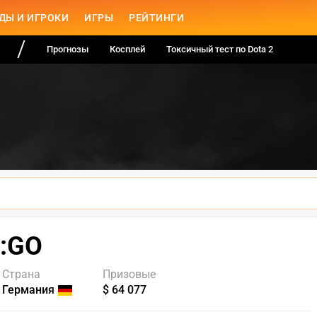
ДЫ И ИГРОКИ
ИГРЫ
РЕЙТИНГИ
Прогнозы
Косплей
Токсичный тест по Dota 2
S:GO
Страна
Призовые
Германия
$ 64 077