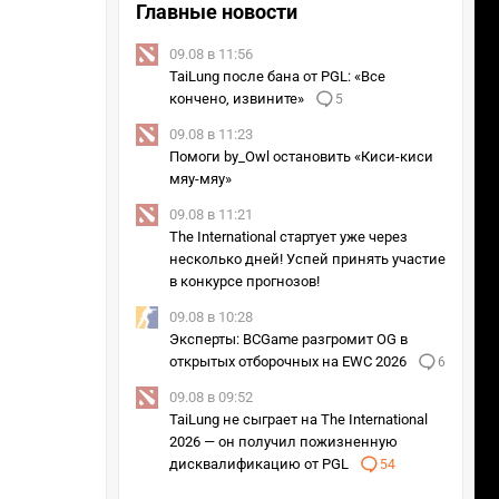
Главные новости
09.08 в 11:56
TaiLung после бана от PGL: «Все
кончено, извините»
5
09.08 в 11:23
Помоги by_Owl остановить «Киси-киси
мяу-мяу»
09.08 в 11:21
The International стартует уже через
несколько дней! Успей принять участие
в конкурсе прогнозов!
09.08 в 10:28
Эксперты: BCGame разгромит OG в
открытых отборочных на EWC 2026
6
09.08 в 09:52
TaiLung не сыграет на The International
2026 — он получил пожизненную
дисквалификацию от PGL
54