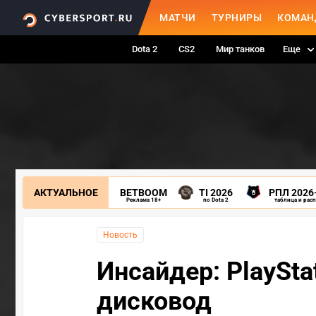
МАТЧИ
ТУРНИРЫ
КОМАН
Dota 2
CS2
Мир танков
Еще
АКТУАЛЬНОЕ
BETBOOM
TI 2026
РПЛ 2026
Реклама 18+
по Dota 2
таблица и рас
Новость
Инсайдер: PlaySta
дисковод