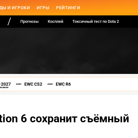
ДЫ И ИГРОКИ
ИГРЫ
РЕЙТИНГИ
Прогнозы
Косплей
Токсичный тест по Dota 2
-2027
EWC CS2
EWC R6
писание
tion 6 сохранит съёмный