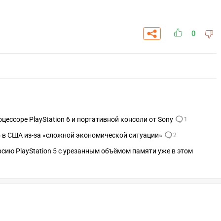
0
ессоре PlayStation 6 и портативной консоли от Sony
1
 5 в США из-за «сложной экономической ситуации»
2
сию PlayStation 5 с урезанным объёмом памяти уже в этом
СКАЧАТЬ НА
РЕЙТИ
ВЫБРАТЬ
ANDROID