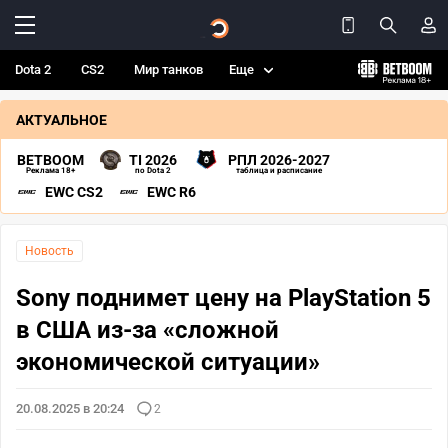
Dota 2
CS2
Мир танков
Еще
АКТУАЛЬНОЕ
BETBOOM
TI 2026
РПЛ 2026-2027
Реклама 18+
по Dota 2
таблица и расписание
EWC CS2
EWC R6
Новость
Sony поднимет цену на PlayStation 5
в США из-за «сложной
экономической ситуации»
20.08.2025 в 20:24
2