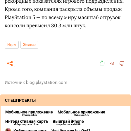
рекордных показателях игрового подразделения.
Кроме того, компания раскрыла объемы продаж
PlayStation 5 — по всему миру масштаб отгрузок
консоли превысил 80,3 млн штук.
Игры
Железо
-3
Источник
blog.playstation.com
СПЕЦПРОЕКТЫ
Мобильное приложение
Мобильное приложение
Cybersport.ru
Cybersport.ru
Интерактивная карта
Выиграй iPhone
киберспорта за 15 лет
за прогнозы на MLBB
Киберкалендарь
Vasilisa или by_Owl?