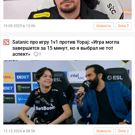
19.09.2025 в 13:06
Новость
Dota 2
Satanic про игру 1v1 против Yopaj: «Игра могла
завершится за 15 минут, но я выбрал не тот
аспект»
9
12.12.2024 в 08:56
Новость
Dota 2