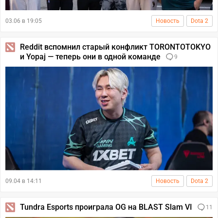
03.06 в 19:05
Новость
Dota 2
Reddit вспомнил старый конфликт TORONTOTOKYO
и Yopaj — теперь они в одной команде
9
09.04 в 14:11
Новость
Dota 2
Tundra Esports проиграла OG на BLAST Slam VI
11