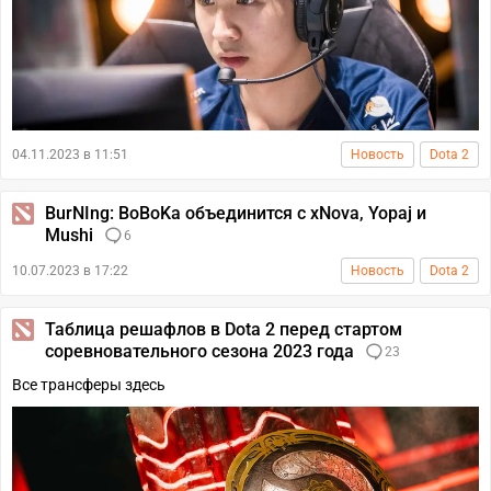
04.11.2023 в 11:51
Новость
Dota 2
BurNIng: BoBoKa объединится с xNova, Yopaj и
Mushi
6
10.07.2023 в 17:22
Новость
Dota 2
Таблица решафлов в Dota 2 перед стартом
соревновательного сезона 2023 года
23
Все трансферы здесь