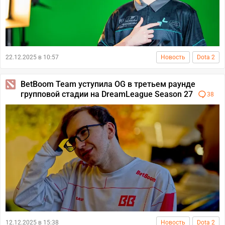
22.12.2025 в 10:57
Новость
Dota 2
BetBoom Team уступила OG в третьем раунде
групповой стадии на DreamLeague Season 27
38
12.12.2025 в 15:38
Новость
Dota 2