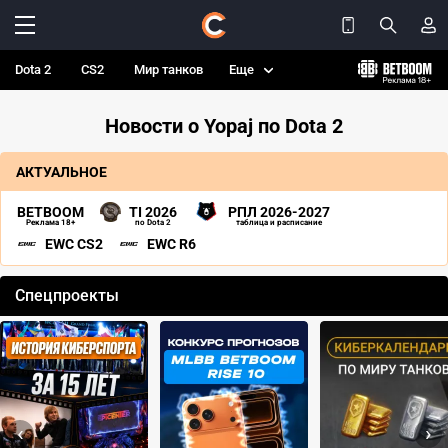
Dota 2
CS2
Мир танков
Еще
Новости о Yopaj по Dota 2
АКТУАЛЬНОЕ
BETBOOM
TI 2026
РПЛ 2026-2027
Реклама 18+
по Dota 2
таблица и расписание
EWC CS2
EWC R6
Спецпроекты
‹
›