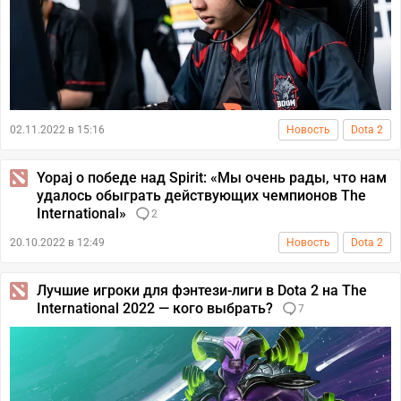
02.11.2022 в 15:16
Новость
Dota 2
Yopaj о победе над Spirit: «Мы очень рады, что нам
удалось обыграть действующих чемпионов The
International»
2
20.10.2022 в 12:49
Новость
Dota 2
Лучшие игроки для фэнтези-лиги в Dota 2 на The
International 2022 — кого выбрать?
7