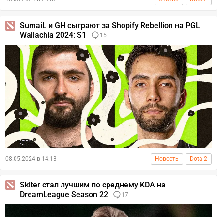
SumaiL и GH сыграют за Shopify Rebellion на PGL
Wallachia 2024: S1
15
08.05.2024 в 14:13
Новость
Dota 2
Skiter стал лучшим по среднему KDA на
DreamLeague Season 22
17