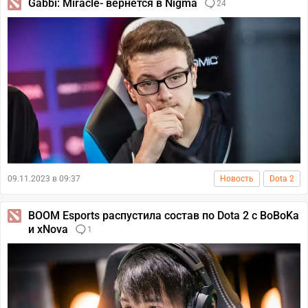
Gabbi: Miracle- вернется в Nigma
24
09.11.2023 в 09:37
Новость
Dota 2
BOOM Esports распустила состав по Dota 2 с BoBoKa
и xNova
1