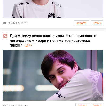
18.09.2024 в 16:20
Новость
Dota 2
Для Arteezy сезон закончился. Что произошло с
легендарным керри и почему всё настолько
плохо?
26
13.06.2024 в 20:52
Статья
Dota 2