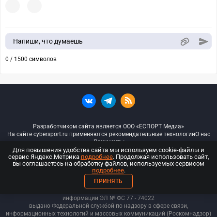
Напиши, что думаешь
0 / 1500 символов
Разработчиком сайта является ООО «ЕСПОРТ Медиа»
На сайте cybersport.ru применяются рекомендательные технологии
О нас
Документы
Для повышения удобства сайта мы используем cookie-файлы и
сервис Яндекс.Метрика
подробнее
. Продолжая использовать сайт,
© ООО «Киберспорт.ру» — Все права защищены
вы соглашаетесь на обработку файлов, используемых сервисом
подробнее
.
18+
ПРИНЯТЬ
ООО «Киберспорт.ру». Свидетельство о регистрации средств массовой
информации ЭЛ № ФС 77 - 74
022
выдано Федеральной службой по надзору в сфере связи,
информационных технологий и массовых коммуникаций (Роскомнадзор)