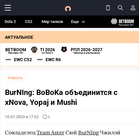
Dota 2
CS2
Мир танков
Еще
АКТУАЛЬНОЕ
BETBOOM
TI 2026
РПЛ 2026-2027
Реклама 18+
по Dota 2
таблица и расписание
EWC CS2
EWC R6
Новость
BurNIng: BoBoKa объединится с
xNova, Yopaj и Mushi
10.07.2023 в 17:22
6
Совладелец
Team Aster
Сюй
BurNIng
Чжилэй