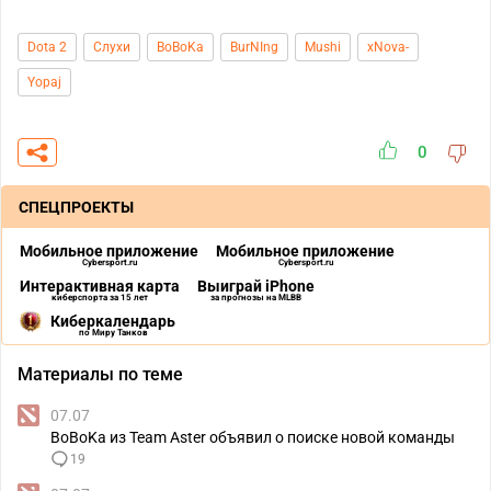
Dota 2
Слухи
BoBoKa
BurNIng
Mushi
xNova-
Yopaj
0
СПЕЦПРОЕКТЫ
Мобильное приложение
Мобильное приложение
Cybersport.ru
Cybersport.ru
Интерактивная карта
Выиграй iPhone
киберспорта за 15 лет
за прогнозы на MLBB
Киберкалендарь
по Миру Танков
Материалы по теме
07.07
BoBoKa из Team Aster объявил о поиске новой команды
19