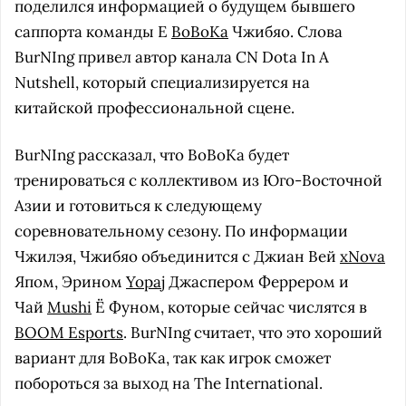
поделился информацией о будущем бывшего
саппорта команды Е
BoBoKa
Чжибяо. Слова
BurNIng привел автор канала CN Dota In A
Nutshell, который специализируется на
китайской профессиональной сцене.
BurNIng рассказал, что BoBoKa будет
тренироваться с коллективом из Юго-Восточной
Азии и готовиться к следующему
соревновательному сезону. По информации
Чжилэя, Чжибяо объединится с Джиан Вей
xNova
Япом, Эрином
Yopaj
Джаспером Феррером и
Чай
Mushi
Ё Фуном, которые сейчас числятся в
BOOM Esports
. BurNIng считает, что это хороший
вариант для BoBoKa, так как игрок сможет
побороться за выход на The International.