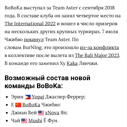
BoBoKa выступал за Team Aster с сентября 2018
года. В составе клуба он занял четвертое место на
The International 2022
и вошел в число призеров
на нескольких других крупных турнирах. 7 июля
Чжибяо
покинул
Team Aster. По
словам BurNIng, это произошло
из-за конфликта
в коллективе после вылета из
The Bali Major 2023
.
В команде его заменил Ху
Kaka
Лянчжи.
Возможный состав новой
команды BoBoKa:
Эрин
Yopaj
Джаспер Феррер;
Е
BoBoKa
Чжибяо:
Джиан Вей
xNova
Яп;
Чай
Mushi
Ё Фун.