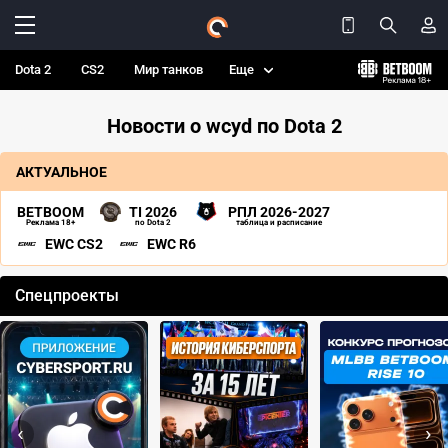
Dota 2
CS2
Мир танков
Еще
Новости о wcyd по Dota 2
АКТУАЛЬНОЕ
BETBOOM
TI 2026
РПЛ 2026-2027
Реклама 18+
по Dota 2
таблица и расписание
EWC CS2
EWC R6
Спецпроекты
‹
›