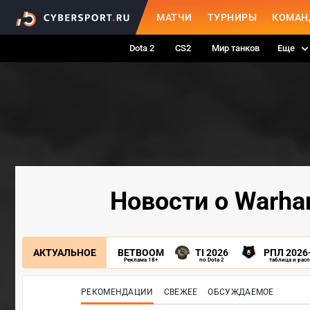
МАТЧИ
ТУРНИРЫ
КОМАН
Dota 2
CS2
Мир танков
Еще
Новости о Warham
АКТУАЛЬНОЕ
BETBOOM
TI 2026
РПЛ 2026
Реклама 18+
по Dota 2
таблица и рас
РЕКОМЕНДАЦИИ
СВЕЖЕЕ
ОБСУЖДАЕМОЕ