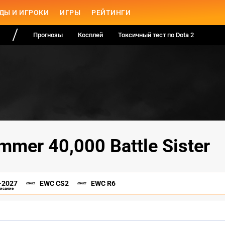
ДЫ И ИГРОКИ
ИГРЫ
РЕЙТИНГИ
Прогнозы
Косплей
Токсичный тест по Dota 2
mer 40,000 Battle Sister
-2027
EWC CS2
EWC R6
писание