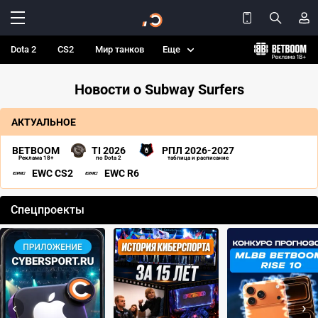
Dota 2
CS2
Мир танков
Еще
Новости о Subway Surfers
АКТУАЛЬНОЕ
BETBOOM
TI 2026
РПЛ 2026-2027
Реклама 18+
по Dota 2
таблица и расписание
EWC CS2
EWC R6
Спецпроекты
‹
›