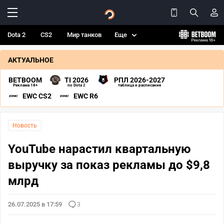
Dota 2
CS2
Мир танков
Еще
АКТУАЛЬНОЕ
BETBOOM
TI 2026
РПЛ 2026-2027
Реклама 18+
по Dota 2
таблица и расписание
EWC CS2
EWC R6
Новость
YouTube нарастил квартальную
выручку за показ рекламы до $9,8
млрд
26.07.2025 в 17:59
3