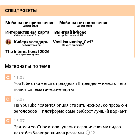
СПЕЦПРОЕКТЫ
Мобильное приложение
Мобильное приложение
Cybersport.ru
Cybersport.ru
Интерактивная карта
Выиграй iPhone
киберспорта за 15 лет
за прогнозы на MLBB
Киберкалендарь
Vasilisa или by_Owl?
по Миру Танков
За кого сердечко?
The International 2026
выбирай фаворита!
Материалы по теме
11.07
YouTube откажется от раздела «В тренде» — вместо него
появятся тематические чарты
16.07
На YouTube появится опция ставить несколько превью и
заголовков — платформа сама выберет лучший вариант
16.07
Зрители YouTube столкнулись с ограничениями видео
даже без блокировщиков рекламы
12