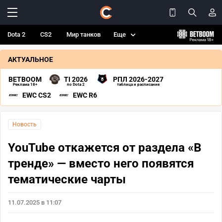
Dota 2
CS2
Мир танков
Еще
АКТУАЛЬНОЕ
BETBOOM
TI 2026
РПЛ 2026-2027
Реклама 18+
по Dota 2
таблица и расписание
EWC CS2
EWC R6
Новость
YouTube откажется от раздела «В
тренде» — вместо него появятся
тематические чарты
11.07.2025 в 11:07