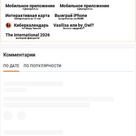
Мобильное приложение
Мобильное приложение
Cybersport.ru
Cybersport.ru
Интерактивная карта
Выиграй iPhone
киберспорта за 15 лет
за прогнозы на MLBB
Киберкалендарь
Vasilisa или by_Owl?
по Миру Танков
За кого сердечко?
The International 2026
выбирай фаворита!
Комментарии
ПО ДАТЕ
ПО ПОПУЛЯРНОСТИ